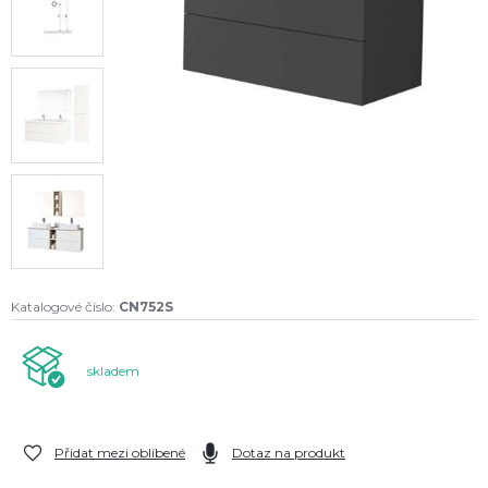
Katalogové číslo:
CN752S
skladem
Přidat mezi oblíbené
Dotaz na produkt