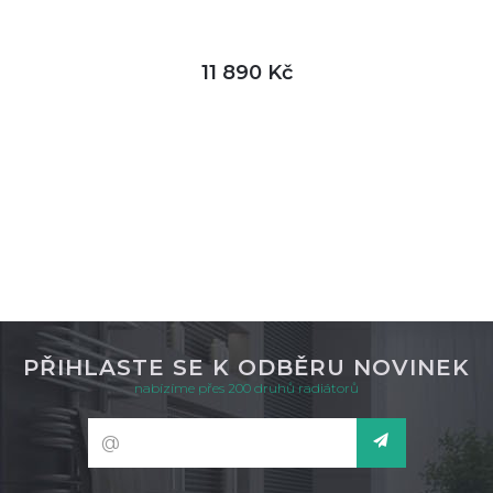
11 890 Kč
DETAIL
skladem
PŘIHLASTE SE K ODBĚRU NOVINEK
nabízíme přes 200 druhů radiátorů