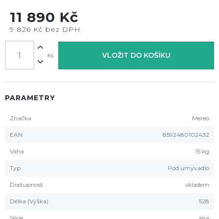
11 890 Kč
9 826 Kč bez DPH
VLOŽIT DO KOŠÍKU
ks
PARAMETRY
Značka
Mereo
EAN
8592480102432
Váha
15 kg
Typ
Pod umyvadlo
Dostupnost
skladem
Délka (Výška)
528
Série
aira