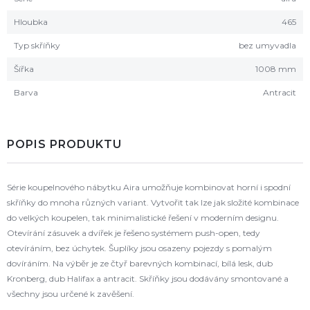
Hloubka
465
Typ skříňky
bez umyvadla
Šířka
1008 mm
Barva
Antracit
POPIS PRODUKTU
Série koupelnového nábytku Aira umožňuje kombinovat horní i spodní
skříňky do mnoha různých variant. Vytvořit tak lze jak složité kombinace
do velkých koupelen, tak minimalistické řešení v moderním designu.
Otevírání zásuvek a dvířek je řešeno systémem push-open, tedy
otevíráním, bez úchytek. Šuplíky jsou osazeny pojezdy s pomalým
dovíráním. Na výběr je ze čtyř barevných kombinací, bílá lesk, dub
Kronberg, dub Halifax a antracit. Skříňky jsou dodávány smontované a
všechny jsou určené k zavěšení.