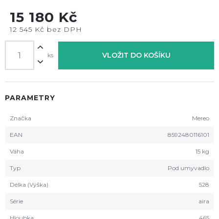
15 180 Kč
12 545 Kč bez DPH
VLOŽIT DO KOŠÍKU
ks
PARAMETRY
Značka
Mereo
EAN
8592480116101
Váha
15 kg
Typ
Pod umyvadlo
Délka (Výška)
528
Série
aira
Hloubka
465