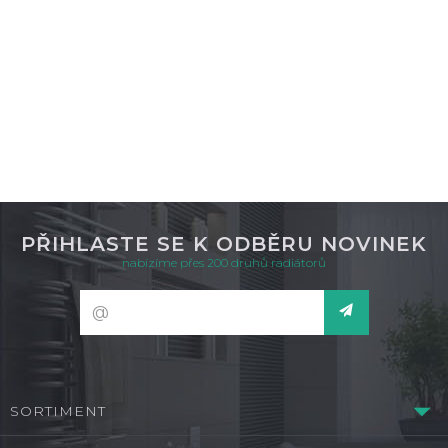
DETAIL
není skladem
PŘIHLASTE SE K ODBĚRU NOVINEK
nabízíme přes 200 druhů radiátorů
SORTIMENT