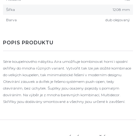
Šířka
1208 mm
Barva
dub olejovaný
POPIS PRODUKTU
Série koupelnového nábytku Aira umožňuje kombinovat horní i spodní
skříňky do mnoha různých variant. Vytvořit tak lze jak složité kombinace
do velkých koupelen, tak minimalistické řešení v moderním designu.
Otevírání zásuvek a dvířek je řešeno systémem push-open, tedy
otevíráním, bez úchytek. Šuplíky jsou osazeny pojezdy s pomalým
dovíráním. Na výběr je z mnoha barevných kombinací, Multidecor.
Skříňky jsou dodávány smontované a všechny jsou určené k zavěšení.