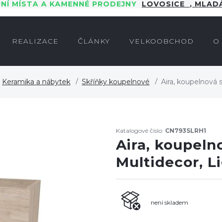
JNÍ MÍSTA A KAMENNÉ PRODEJNY
LOVOSICE
,
MLADÁ
REALIZACE
ČLÁNKY
VELKOOBCHOD
O
Keramika a nábytek
Skříňky koupelnové
Aira, koupelnová 
Katalogové číslo:
CN793SLRH1
Aira, koupeln
Multidecor, L
není skladem