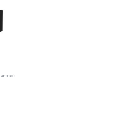
 antracit
IL