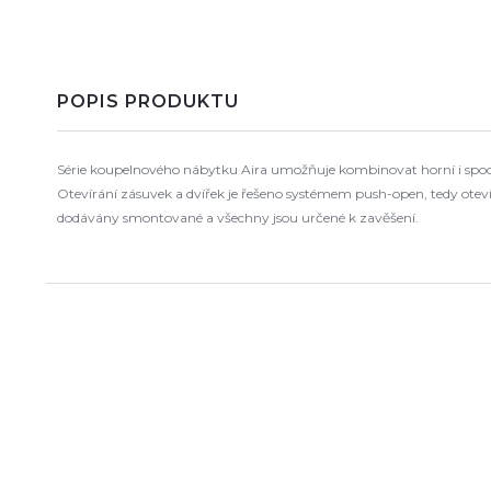
POPIS PRODUKTU
Série koupelnového nábytku Aira umožňuje kombinovat horní i spodní
Otevírání zásuvek a dvířek je řešeno systémem push-open, tedy ote
dodávány smontované a všechny jsou určené k zavěšení.