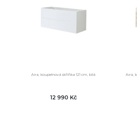
Aira, koupelnová skříňka 121 cm, bílá
Aira, 
12 990 Kč
DETAIL
není skladem
není sk