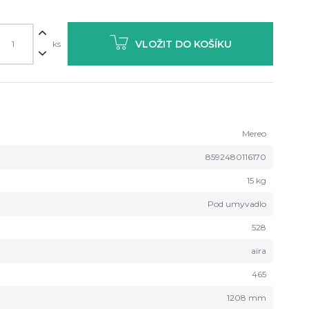
VLOŽIT DO KOŠÍKU
ks
Mereo
8592480116170
15 kg
Pod umyvadlo
528
aira
465
1208 mm