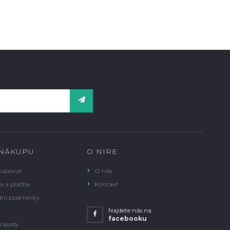
 NÁKUPU
O NIRE
kupovat
O nás
a a platba
Kontakt
ní podmínky
Najdete nás na
facebooku
zásady