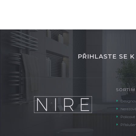
PŘIHLASTE SE 
SORTIM
Designov
Nerezové
Policové
Příslušen