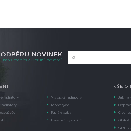
K ODBĚRU NOVINEK
nabízíme přes 200 druhů radiátorů
ENT
VŠE O
é radiátory
Atypické radiátory
Jak na
 radiátory
Topné tyče
Doprav
 osoušeče
Teplá dlažba
Obchod
ství
Tryskové vysoušeče
GDPR
GDPR 