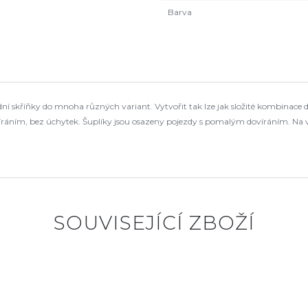
Barva
 skříňky do mnoha různých variant. Vytvořit tak lze jak složité kombinace d
víráním, bez úchytek. Šuplíky jsou osazeny pojezdy s pomalým dovíráním. Na 
SOUVISEJÍCÍ ZBOŽÍ