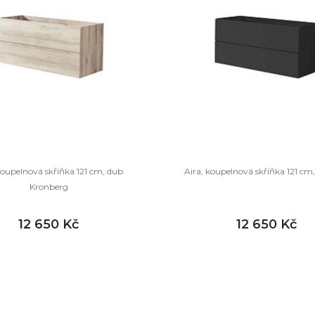
koupelnová skříňka 121 cm, dub
Aira, koupelnová skříňka 121 cm,
Kronberg
12 650 Kč
12 650 Kč
DETAIL
DETA
ladem
není skladem