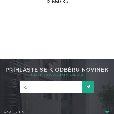
12 650 Kč
DETAIL
není skladem
PŘIHLASTE SE K ODBĚRU NOVINEK
nabízíme přes 200 druhů radiátorů
SORTIMENT