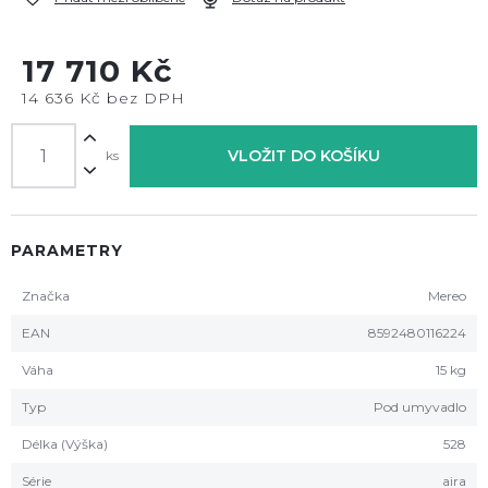
17 710 Kč
14 636 Kč bez DPH
VLOŽIT DO KOŠÍKU
ks
PARAMETRY
Značka
Mereo
EAN
8592480116224
Váha
15 kg
Typ
Pod umyvadlo
Délka (Výška)
528
Série
aira