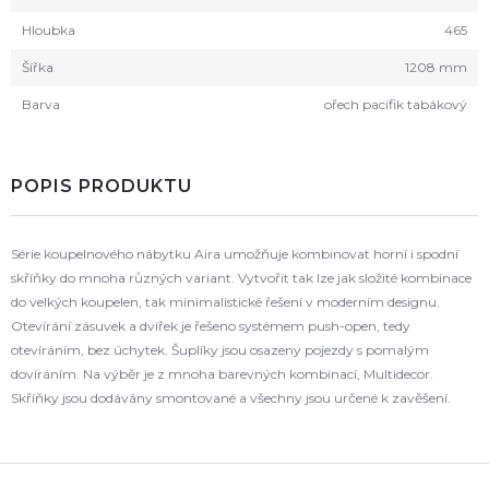
Hloubka
465
Šířka
1208 mm
Barva
ořech pacifik tabákový
POPIS PRODUKTU
Série koupelnového nábytku Aira umožňuje kombinovat horní i spodní
skříňky do mnoha různých variant. Vytvořit tak lze jak složité kombinace
do velkých koupelen, tak minimalistické řešení v moderním designu.
Otevírání zásuvek a dvířek je řešeno systémem push-open, tedy
otevíráním, bez úchytek. Šuplíky jsou osazeny pojezdy s pomalým
dovíráním. Na výběr je z mnoha barevných kombinací, Multidecor.
Skříňky jsou dodávány smontované a všechny jsou určené k zavěšení.