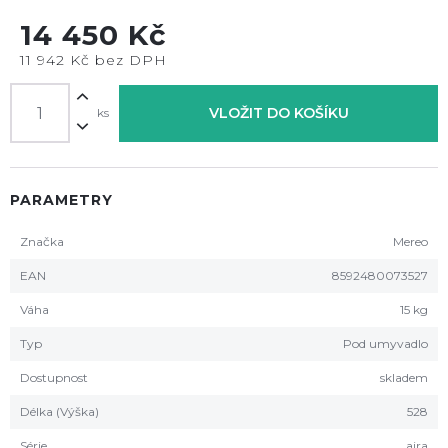
14 450 Kč
11 942 Kč bez DPH
VLOŽIT DO KOŠÍKU
ks
PARAMETRY
Značka
Mereo
EAN
8592480073527
Váha
15 kg
Typ
Pod umyvadlo
Dostupnost
skladem
Délka (Výška)
528
Série
aira