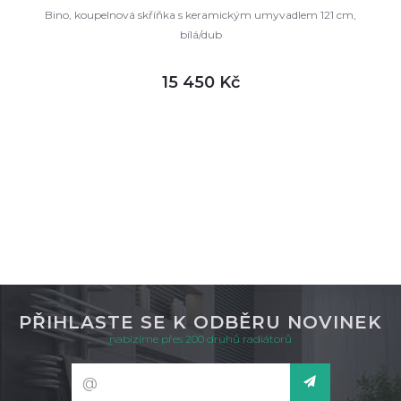
Bino, koupelnová skříňka s keramickým umyvadlem 121 cm,
bílá/dub
15 450 Kč
DETAIL
skladem
PŘIHLASTE SE K ODBĚRU NOVINEK
nabízíme přes 200 druhů radiátorů