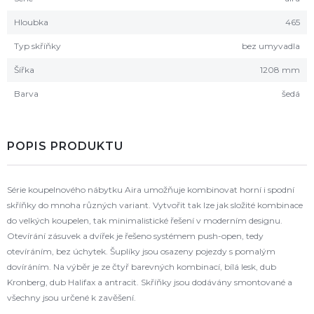
Hloubka
465
Typ skříňky
bez umyvadla
Šířka
1208 mm
Barva
šedá
POPIS PRODUKTU
Série koupelnového nábytku Aira umožňuje kombinovat horní i spodní
skříňky do mnoha různých variant. Vytvořit tak lze jak složité kombinace
do velkých koupelen, tak minimalistické řešení v moderním designu.
Otevírání zásuvek a dvířek je řešeno systémem push-open, tedy
otevíráním, bez úchytek. Šuplíky jsou osazeny pojezdy s pomalým
dovíráním. Na výběr je ze čtyř barevných kombinací, bílá lesk, dub
Kronberg, dub Halifax a antracit. Skříňky jsou dodávány smontované a
všechny jsou určené k zavěšení.