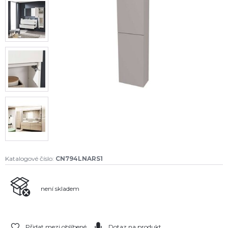
Katalogové číslo:
CN794LNARS1
není skladem
Přidat mezi oblíbené
Dotaz na produkt