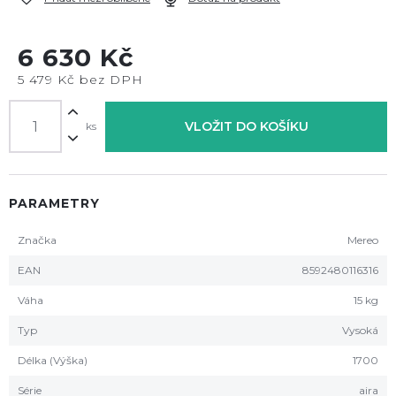
6 630 Kč
5 479 Kč bez DPH
VLOŽIT DO KOŠÍKU
ks
PARAMETRY
Značka
Mereo
EAN
8592480116316
Váha
15 kg
Typ
Vysoká
Délka (Výška)
1700
Série
aira