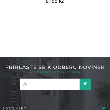
5 100 Kč
DETAIL
není skladem
PŘIHLASTE SE K ODBĚRU NOVINEK
nabízíme přes 200 druhů radiátorů
SORTIMENT