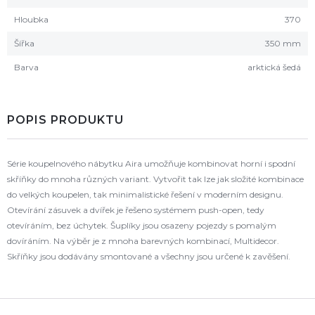
Hloubka
370
Šířka
350 mm
Barva
arktická šedá
POPIS PRODUKTU
Série koupelnového nábytku Aira umožňuje kombinovat horní i spodní
skříňky do mnoha různých variant. Vytvořit tak lze jak složité kombinace
do velkých koupelen, tak minimalistické řešení v moderním designu.
Otevírání zásuvek a dvířek je řešeno systémem push-open, tedy
otevíráním, bez úchytek. Šuplíky jsou osazeny pojezdy s pomalým
dovíráním. Na výběr je z mnoha barevných kombinací, Multidecor.
Skříňky jsou dodávány smontované a všechny jsou určené k zavěšení.