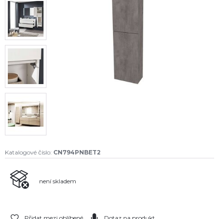
Katalogové číslo:
CN794PNBET2
není skladem
Přidat mezi oblíbené
Dotaz na produkt