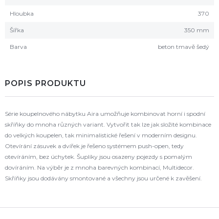
Hloubka
370
Šířka
350 mm
Barva
beton tmavě šedý
POPIS PRODUKTU
Série koupelnového nábytku Aira umožňuje kombinovat horní i spodní
skříňky do mnoha různých variant. Vytvořit tak lze jak složité kombinace
do velkých koupelen, tak minimalistické řešení v moderním designu.
Otevírání zásuvek a dvířek je řešeno systémem push-open, tedy
otevíráním, bez úchytek. Šuplíky jsou osazeny pojezdy s pomalým
dovíráním. Na výběr je z mnoha barevných kombinací, Multidecor.
Skříňky jsou dodávány smontované a všechny jsou určené k zavěšení.