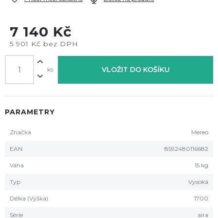
7 140 Kč
5 901 Kč bez DPH
VLOŽIT DO KOŠÍKU
ks
PARAMETRY
Značka
Mereo
EAN
8592480116682
Váha
15 kg
Typ
Vysoká
Délka (Výška)
1700
Série
aira