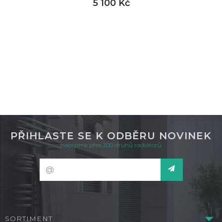
5 100 Kč
DETAIL
není skladem
PŘIHLASTE SE K ODBĚRU NOVINEK
nabízíme přes 200 druhů radiátorů
SORTIMENT