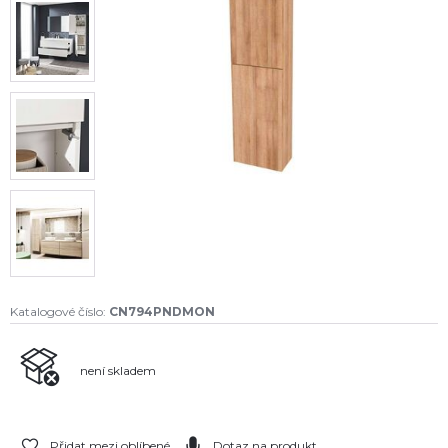
Katalogové číslo:
CN794PNDMON
není skladem
Přidat mezi oblíbené
Dotaz na produkt