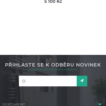
5 100 Kč
DETAIL
není skladem
PŘIHLASTE SE K ODBĚRU NOVINEK
nabízíme přes 200 druhů radiátorů
SORTIMENT