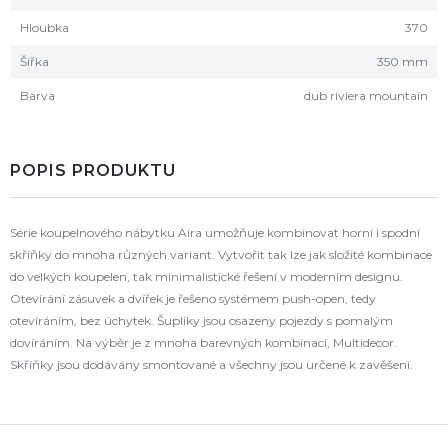
Hloubka
370
Šířka
350 mm
Barva
dub riviera mountain
POPIS PRODUKTU
Série koupelnového nábytku Aira umožňuje kombinovat horní i spodní
skříňky do mnoha různých variant. Vytvořit tak lze jak složité kombinace
do velkých koupelen, tak minimalistické řešení v moderním designu.
Otevírání zásuvek a dvířek je řešeno systémem push-open, tedy
otevíráním, bez úchytek. Šuplíky jsou osazeny pojezdy s pomalým
dovíráním. Na výběr je z mnoha barevných kombinací, Multidecor.
Skříňky jsou dodávány smontované a všechny jsou určené k zavěšení.