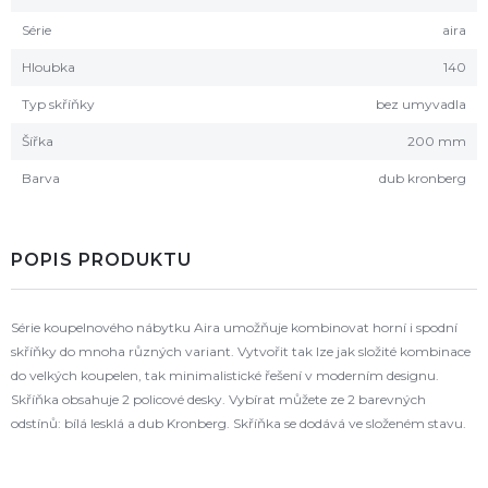
Série
aira
Hloubka
140
Typ skříňky
bez umyvadla
Šířka
200 mm
Barva
dub kronberg
POPIS PRODUKTU
Série koupelnového nábytku Aira umožňuje kombinovat horní i spodní
skříňky do mnoha různých variant. Vytvořit tak lze jak složité kombinace
do velkých koupelen, tak minimalistické řešení v moderním designu.
Skříňka obsahuje 2 policové desky. Vybírat můžete ze 2 barevných
odstínů: bílá lesklá a dub Kronberg. Skříňka se dodává ve složeném stavu.