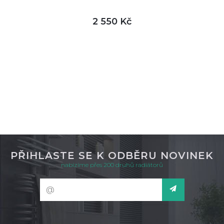
2 550 Kč
DETAIL
není skladem
PŘIHLASTE SE K ODBĚRU NOVINEK
nabízíme přes 200 druhů radiátorů