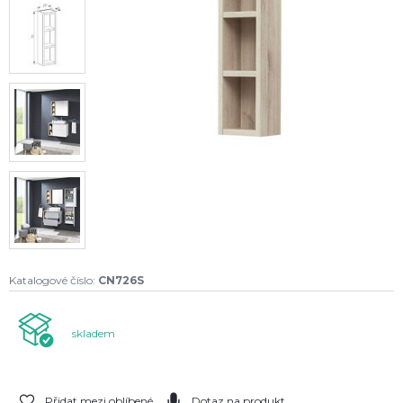
Katalogové číslo:
CN726S
skladem
Přidat mezi oblíbené
Dotaz na produkt