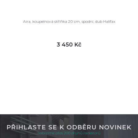
Aira, koupelnová skříňka 20 cm, spodní, dub Halifax
3 450 Kč
DETAIL
skladem
PŘIHLASTE SE K ODBĚRU NOVINEK
nabízíme přes 200 druhů radiátorů