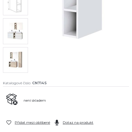
Katalogové číslo:
CN714S
není skladem
Přidat mezi oblíbené
Dotaz na produkt