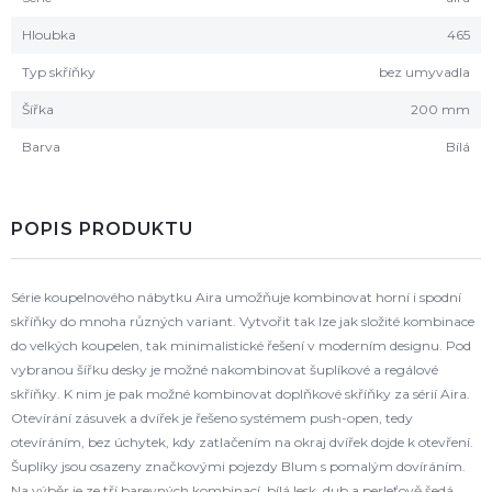
Hloubka
465
Typ skříňky
bez umyvadla
Šířka
200 mm
Barva
Bílá
POPIS PRODUKTU
Série koupelnového nábytku Aira umožňuje kombinovat horní i spodní
skříňky do mnoha různých variant. Vytvořit tak lze jak složité kombinace
do velkých koupelen, tak minimalistické řešení v moderním designu. Pod
vybranou šířku desky je možné nakombinovat šuplíkové a regálové
skříňky. K nim je pak možné kombinovat doplňkové skříňky za sérií Aira.
Otevírání zásuvek a dvířek je řešeno systémem push-open, tedy
otevíráním, bez úchytek, kdy zatlačením na okraj dvířek dojde k otevření.
Šuplíky jsou osazeny značkovými pojezdy Blum s pomalým dovíráním.
Na výběr je ze tří barevných kombinací, bílá lesk, dub a perleťově šedá.