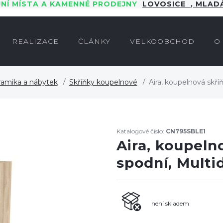
JNÍ MÍSTA A KAMENNÉ PRODEJNY
LOVOSICE
,
MLADÁ
REALIZACE
ČLÁNKY
VELKOOBCHOD
O
ramika a nábytek
Skříňky koupelnové
Aira, koupelnová skří
Katalogové číslo:
CN795SBLE1
Aira, koupeln
spodní, Multi
není skladem