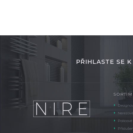
PŘIHLASTE SE 
SORTIM
Designov
Nerezové
Policové
Příslušen