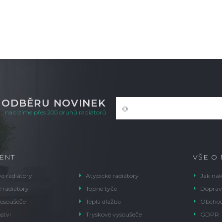
K ODBĚRU NOVINEK
nabízíme přes 200 druhů radiátorů
ENT
VŠE O
é radiátory
Atypické radiátory
Jak na
 radiátory
Topné tyče
Doprav
 osoušeče
Teplá dlažba
Obchod
ství
Tryskové vysoušeče
GDPR