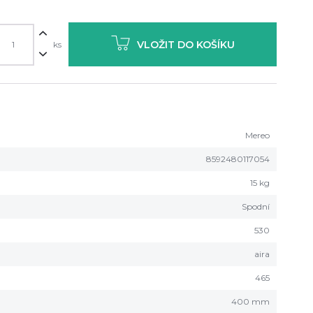
VLOŽIT DO KOŠÍKU
ks
Mereo
8592480117054
15 kg
Spodní
530
aira
465
400 mm