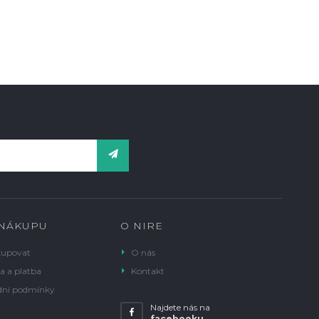
 NÁKUPU
O NIRE
kupovat
O nás
a a platba
Kontakt
ní podmínky
Najdete nás na
facebooku