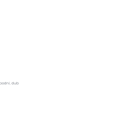
podní, dub
IL