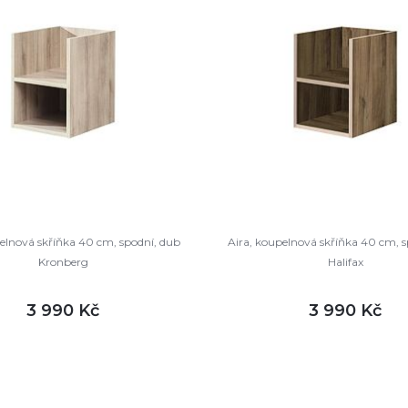
elnová skříňka 40 cm, spodní, dub
Aira, koupelnová skříňka 40 cm, s
Kronberg
Halifax
3 990 Kč
3 990 Kč
DETAIL
DETA
m
není skladem