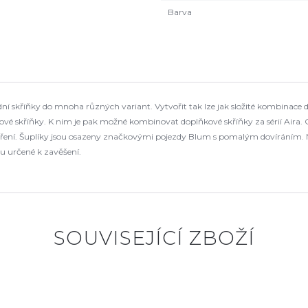
Barva
 skříňky do mnoha různých variant. Vytvořit tak lze jak složité kombinace d
é skříňky. K nim je pak možné kombinovat doplňkové skříňky za sérií Aira. 
tevření. Šuplíky jsou osazeny značkovými pojezdy Blum s pomalým dovíráním.
u určené k zavěšení.
SOUVISEJÍCÍ ZBOŽÍ