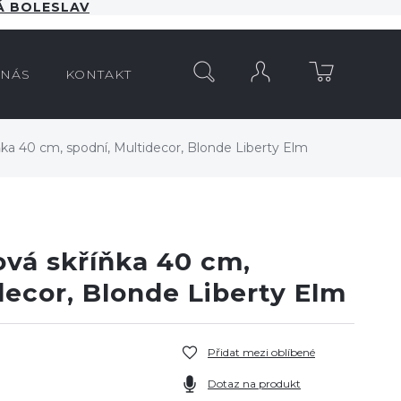
 BOLESLAV
HLEDAT
 NÁS
KONTAKT
ňka 40 cm, spodní, Multidecor, Blonde Liberty Elm
ová skříňka 40 cm,
decor, Blonde Liberty Elm
Přidat mezi oblíbené
Dotaz na produkt