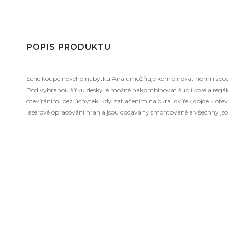
POPIS PRODUKTU
Série koupelnového nábytku Aira umožňuje kombinovat horní i spodní
Pod vybranou šířku desky je možné nakombinovat šuplíkové a regálov
otevíráním, bez úchytek, kdy zatlačením na okraj dvířek dojde k o
laserové opracování hran a jsou dodávány smontované a všechny jso