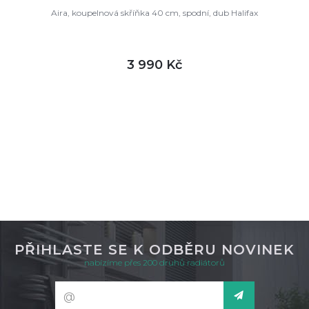
Aira, koupelnová skříňka 40 cm, spodní, dub Halifax
3 990 Kč
DETAIL
není skladem
PŘIHLASTE SE K ODBĚRU NOVINEK
nabízíme přes 200 druhů radiátorů