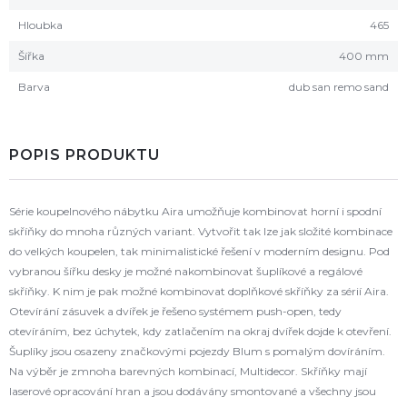
Hloubka
465
Šířka
400 mm
Barva
dub san remo sand
POPIS PRODUKTU
Série koupelnového nábytku Aira umožňuje kombinovat horní i spodní
skříňky do mnoha různých variant. Vytvořit tak lze jak složité kombinace
do velkých koupelen, tak minimalistické řešení v moderním designu. Pod
vybranou šířku desky je možné nakombinovat šuplíkové a regálové
skříňky. K nim je pak možné kombinovat doplňkové skříňky za sérií Aira.
Otevírání zásuvek a dvířek je řešeno systémem push-open, tedy
otevíráním, bez úchytek, kdy zatlačením na okraj dvířek dojde k otevření.
Šuplíky jsou osazeny značkovými pojezdy Blum s pomalým dovíráním.
Na výběr je zmnoha barevných kombinací, Multidecor. Skříňky mají
laserové opracování hran a jsou dodávány smontované a všechny jsou