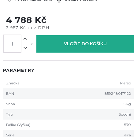
4 788 Kč
3 957 Kč bez DPH
VLOŽIT DO KOŠÍKU
ks
PARAMETRY
Značka
Mereo
EAN
8592480117122
Váha
15 kg
Typ
Spodní
Délka (Výška)
530
Série
aira