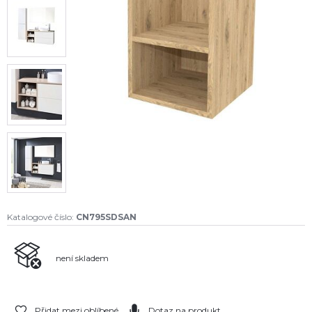
Katalogové číslo:
CN795SDSAN
není skladem
Přidat mezi oblíbené
Dotaz na produkt