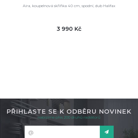
Aira, koupelnová skříňka 40 cm, spodní, dub Halifax
3 990 Kč
DETAIL
není skladem
PŘIHLASTE SE K ODBĚRU NOVINEK
nabízíme přes 200 druhů radiátorů