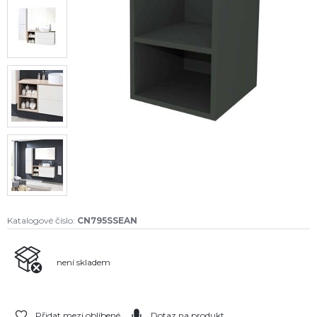
Katalogové číslo:
CN795SSEAN
není skladem
Přidat mezi oblíbené
Dotaz na produkt