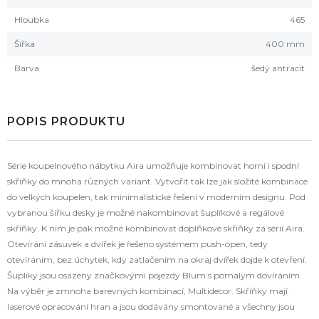
Hloubka
465
Šířka
400 mm
Barva
šedý antracit
POPIS PRODUKTU
Série koupelnového nábytku Aira umožňuje kombinovat horní i spodní
skříňky do mnoha různých variant. Vytvořit tak lze jak složité kombinace
do velkých koupelen, tak minimalistické řešení v moderním designu. Pod
vybranou šířku desky je možné nakombinovat šuplíkové a regálové
skříňky. K nim je pak možné kombinovat doplňkové skříňky za sérií Aira.
Otevírání zásuvek a dvířek je řešeno systémem push-open, tedy
otevíráním, bez úchytek, kdy zatlačením na okraj dvířek dojde k otevření.
Šuplíky jsou osazeny značkovými pojezdy Blum s pomalým dovíráním.
Na výběr je zmnoha barevných kombinací, Multidecor. Skříňky mají
laserové opracování hran a jsou dodávány smontované a všechny jsou