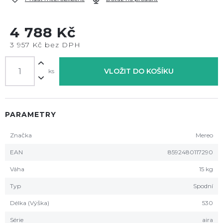
4 788 Kč
3 957 Kč bez DPH
VLOŽIT DO KOŠÍKU
ks
PARAMETRY
Značka
Mereo
EAN
8592480117290
Váha
15 kg
Typ
Spodní
Délka (Výška)
530
Série
aira