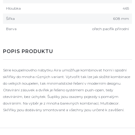
Hloubka
465
Šířka
608 mm
Barva
ořech pacifik přírodní
POPIS PRODUKTU
Série koupelnového nábytku Aira umožňuje kombinovat horní i spodní
skříňky do mnoha různých variant. Vytvořit tak lze jak složité kombinace
do velkých koupelen, tak minimalistické řešení v moderním designu.
Otevírání zásuvek a dvířek je řešeno systémem push-open, tedy
otevíráním, bez úchytek. Šuplíky jsou osazeny pojezdy s pomalým
dovíráním. Na výběr je z mnoha barevných kombinací, Multidecor.
Skříňky jsou dodávány smontované a všechny jsou určené k zavěšení.