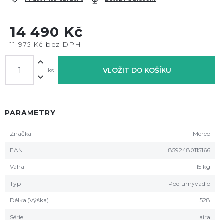
14 490 Kč
11 975 Kč bez DPH
VLOŽIT DO KOŠÍKU
ks
PARAMETRY
Značka
Mereo
EAN
8592480115166
Váha
15 kg
Typ
Pod umyvadlo
Délka (Výška)
528
Série
aira