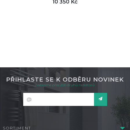
10 350 Kč
DETAIL
není skladem
PŘIHLASTE SE K ODBĚRU NOVINEK
nabízíme přes 200 druhů radiátorů
SORTIMENT