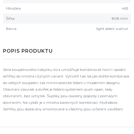
Hloubka
465
Šířka
808 mm
Barva
light select walnut
POPIS PRODUKTU
Série koupelnového nábytku Aira umožňuje kombinovat horní i spodní
skříňky do mnoha různých variant. Vytvořit tak lze jak složité kombinace
do velkých koupelen, tak minimalistické řešení v moderním designu.
Otevírání zásuvek a dvířek je řešeno systémem push-open, tedy
otevíráním, bez úchytek. Šuplíky jsou osazeny pojezdy s pomalým
dovíráním. Na výběr je z mnoha barevných kombinací, Multidecor.
Skříňky jsou dodávány smontované a všechny jsou určené k zavěšení.