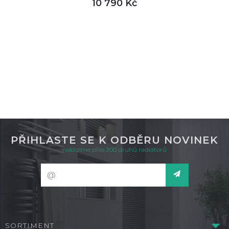
10 790 Kč
DETAIL
není skladem
PŘIHLASTE SE K ODBĚRU NOVINEK
nabízíme přes 200 druhů radiátorů
SORTIMENT