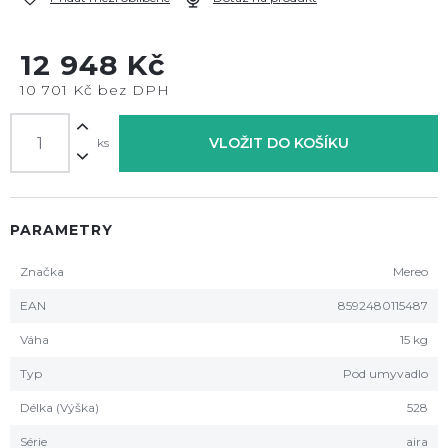
12 948 Kč
10 701 Kč bez DPH
VLOŽIT DO KOŠÍKU
ks
PARAMETRY
Značka
Mereo
EAN
8592480115487
Váha
15 kg
Typ
Pod umyvadlo
Délka (Výška)
528
Série
aira