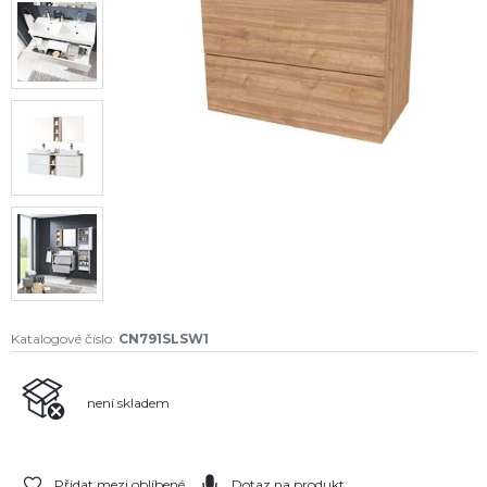
Katalogové číslo:
CN791SLSW1
není skladem
Přidat mezi oblíbené
Dotaz na produkt