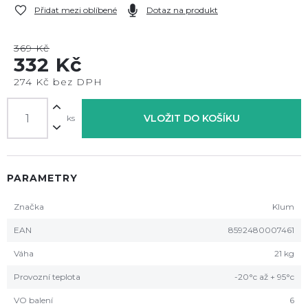
Přidat mezi oblíbené
Dotaz na produkt
369 Kč
332 Kč
274 Kč bez DPH
VLOŽIT DO KOŠÍKU
ks
PARAMETRY
Značka
Klum
EAN
8592480007461
Váha
21 kg
Provozní teplota
-20°c až + 95°c
VO balení
6