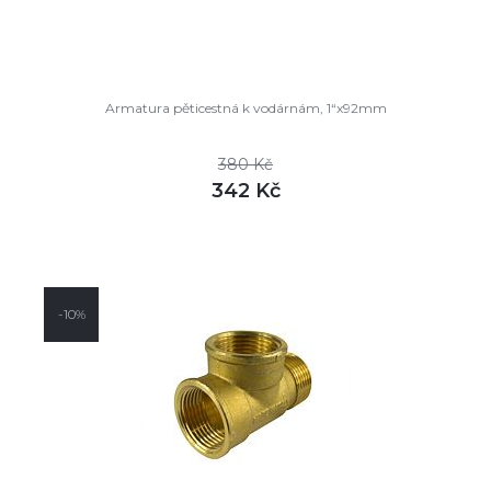
Armatura pěticestná k vodárnám, 1“x92mm
380 Kč
342 Kč
DETAIL
skladem
-10%