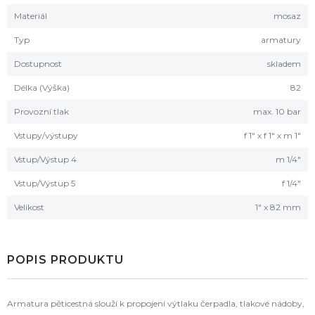
Materiál
mosaz
Typ
armatury
Dostupnost
skladem
Délka (Výška)
82
Provozní tlak
max. 10 bar
Vstupy/výstupy
f 1" x f 1" x m 1"
Vstup/Výstup 4
m 1/4"
Vstup/Výstup 5
f 1/4"
Velikost
1" x 82 mm
POPIS PRODUKTU
Armatura pěticestná slouží k propojení výtlaku čerpadla, tlakové nádoby,