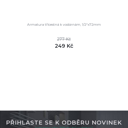
Armatura třícestná k vodárnám, 1/2“x72mm
277 Kč
249 Kč
DETAIL
skladem
PŘIHLASTE SE K ODBĚRU NOVINEK
nabízíme přes 200 druhů radiátorů