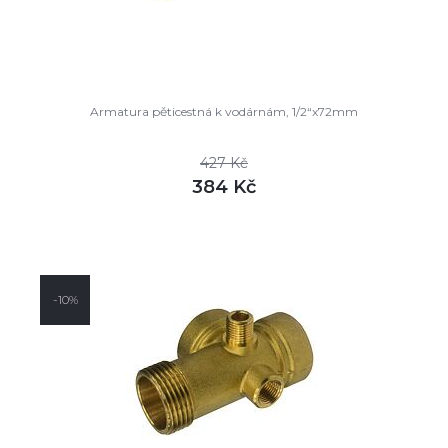
Armatura pěticestná k vodárnám, 1/2“x72mm
427 Kč
384 Kč
DETAIL
skladem
-10%