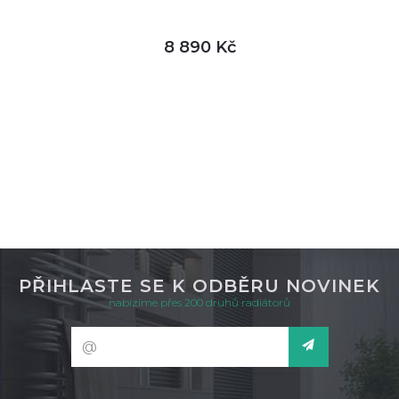
8 890 Kč
DETAIL
není skladem
PŘIHLASTE SE K ODBĚRU NOVINEK
nabízíme přes 200 druhů radiátorů