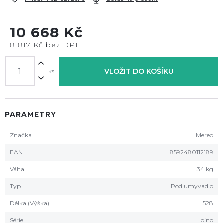
10 668 Kč
8 817 Kč bez DPH
VLOŽIT DO KOŠÍKU
ks
PARAMETRY
Značka
Mereo
EAN
8592480112189
Váha
34 kg
Typ
Pod umyvadlo
Délka (Výška)
528
Série
bino