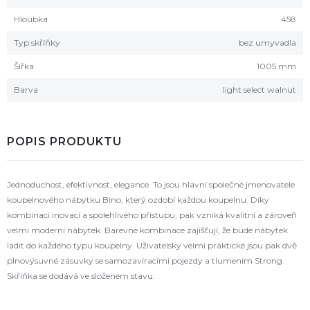
Hloubka
458
Typ skříňky
bez umyvadla
Šířka
1005 mm
Barva
light select walnut
POPIS PRODUKTU
Jednoduchost, efektivnost, elegance. To jsou hlavní společné jmenovatele
koupelnového nábytku Bino, který ozdobí každou koupelnu. Díky
kombinaci inovací a spolehlivého přístupu, pak vzniká kvalitní a zároveň
velmi moderní nábytek. Barevné kombinace zajišťují, že bude nábytek
ladit do každého typu koupelny. Uživatelsky velmi praktické jsou pak dvě
plnovýsuvné zásuvky se samozavíracími pojezdy a tlumením Strong.
Skříňka se dodává ve složeném stavu.