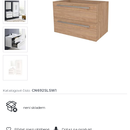
Katalogové číslo:
CN692SLSW1
není skladem
Přidat mezi oblíbené
Dotaz na produkt