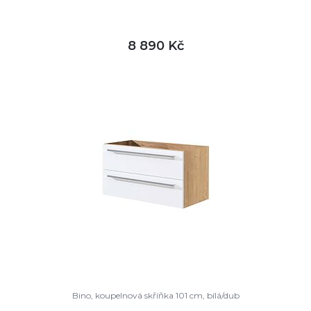
8 890 Kč
DETAIL
není skladem
Bino, koupelnová skříňka 101 cm, bílá/dub