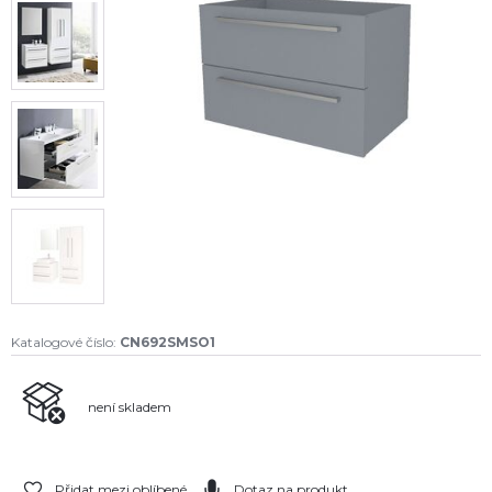
Katalogové číslo:
CN692SMSO1
není skladem
Přidat mezi oblíbené
Dotaz na produkt