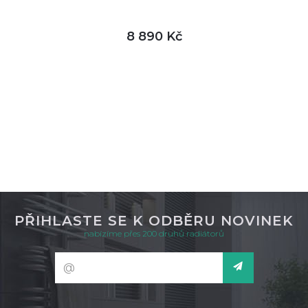
8 890 Kč
DETAIL
není skladem
PŘIHLASTE SE K ODBĚRU NOVINEK
nabízíme přes 200 druhů radiátorů