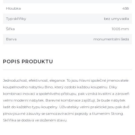
Hloubka
458
Typ skříňky
bez umyvadla
Šířka
1005 mm
Barva
monumentální šedá
POPIS PRODUKTU
Jednoduchost, efektivnost, elegance. To jsou hlavní společné jmenovatele
koupelnového nábytku Bino, který ozdobí každou koupelnu. Díky
kombinaci inovací a spolehlivého přístupu, pak vzniká kvalitní a zároveň
velmi moderní nábytek. Barevné kombinace zajišťují, že bude nábytek
ladit do každého typu koupelny. Uživatelsky velmi praktické jsou pak dvě
plnovýsuvné zásuvky se samozavíracími pojezdy a tlumením Strong.
Skříňka se dodává ve složeném stavu.