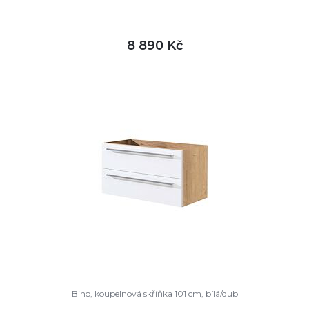
8 890 Kč
DETAIL
není skladem
Bino, koupelnová skříňka 101 cm, bílá/dub