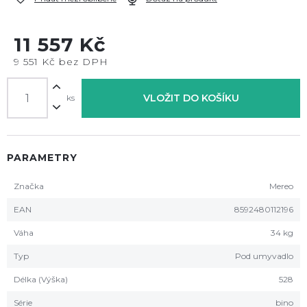
11 557 Kč
9 551 Kč bez DPH
VLOŽIT DO KOŠÍKU
ks
PARAMETRY
Značka
Mereo
EAN
8592480112196
Váha
34 kg
Typ
Pod umyvadlo
Délka (Výška)
528
Série
bino