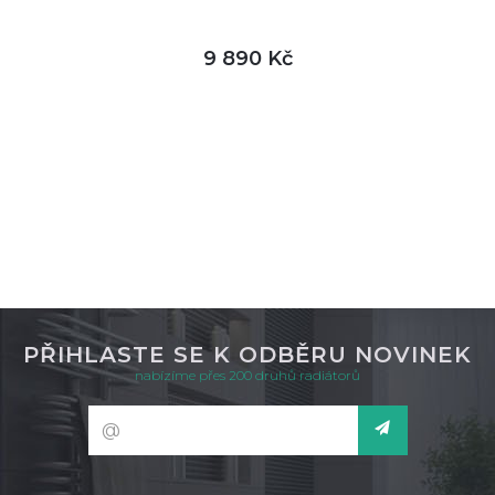
9 890 Kč
DETAIL
skladem
PŘIHLASTE SE K ODBĚRU NOVINEK
nabízíme přes 200 druhů radiátorů