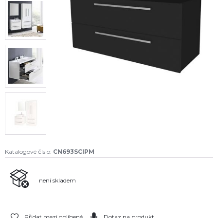
Katalogové číslo:
CN693SCIPM
není skladem
Přidat mezi oblíbené
Dotaz na produkt