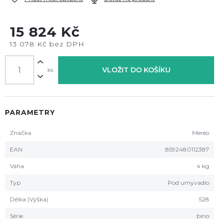
15 824 Kč
13 078 Kč bez DPH
VLOŽIT DO KOŠÍKU
ks
PARAMETRY
Značka
Mereo
EAN
8592480112387
Váha
4 kg
Typ
Pod umyvadlo
Délka (Výška)
528
Série
bino