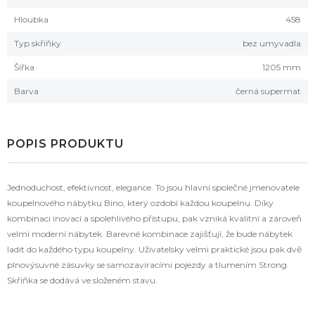
Hloubka
458
Typ skříňky
bez umyvadla
Šířka
1205 mm
Barva
černá supermat
POPIS PRODUKTU
Jednoduchost, efektivnost, elegance. To jsou hlavní společné jmenovatele
koupelnového nábytku Bino, který ozdobí každou koupelnu. Díky
kombinaci inovací a spolehlivého přístupu, pak vzniká kvalitní a zároveň
velmi moderní nábytek. Barevné kombinace zajišťují, že bude nábytek
ladit do každého typu koupelny. Uživatelsky velmi praktické jsou pak dvě
plnovýsuvné zásuvky se samozavíracími pojezdy a tlumením Strong.
Skříňka se dodává ve složeném stavu.