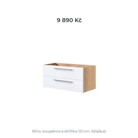
9 890 Kč
DETAIL
není skladem
Bino, koupelnová skříňka 121 cm, bílá/dub