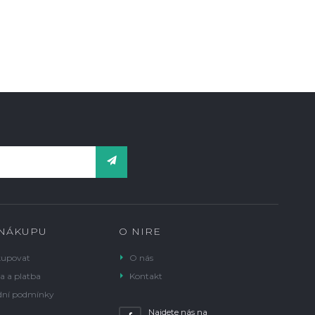
 NÁKUPU
O NIRE
kupovat
O nás
a a platba
Kontakt
ní podmínky
Najdete nás na