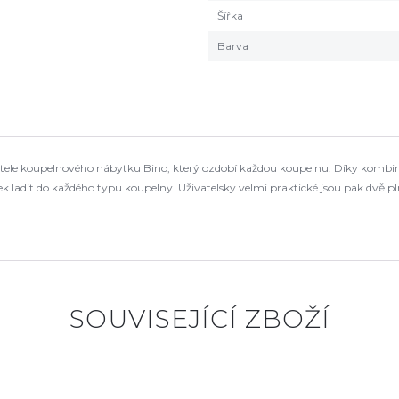
Šířka
Barva
atele koupelnového nábytku Bino, který ozdobí každou koupelnu. Díky kombinac
ek ladit do každého typu koupelny. Uživatelsky velmi praktické jsou pak dvě
SOUVISEJÍCÍ ZBOŽÍ