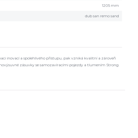
1205 mm
dub san remo sand
i inovací a spolehlivého přístupu, pak vzniká kvalitní a zároveň
 plnovýsuvné zásuvky se samozavíracími pojezdy a tlumením Strong.