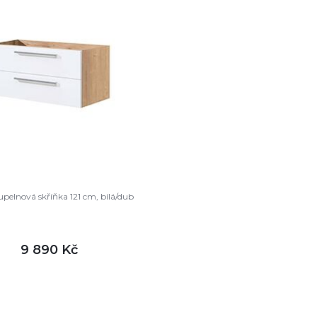
upelnová skříňka 121 cm, bílá/dub
9 890 Kč
DETAIL
m