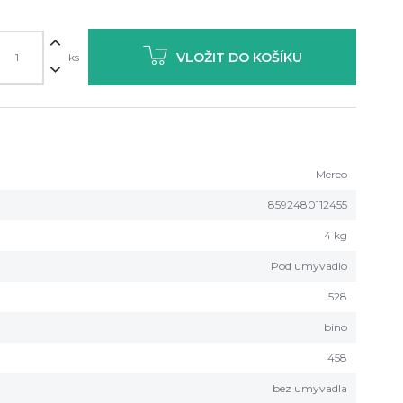
VLOŽIT DO KOŠÍKU
ks
Mereo
8592480112455
4 kg
Pod umyvadlo
528
bino
458
bez umyvadla