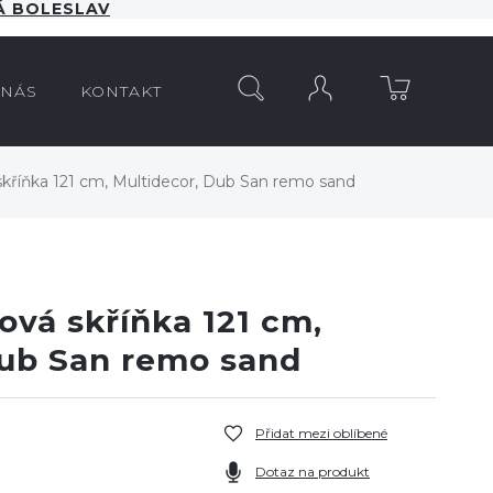
 BOLESLAV
HLEDAT
 NÁS
KONTAKT
skříňka 121 cm, Multidecor, Dub San remo sand
ová skříňka 121 cm,
Dub San remo sand
Přidat mezi oblíbené
Dotaz na produkt