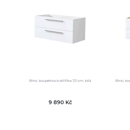
Bino, koupelnová skříňka 121 cm, bílá
Bino, ko
9 890 Kč
DETAIL
není skladem
sklade