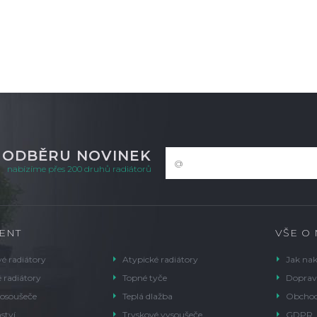
K ODBĚRU NOVINEK
nabízíme přes 200 druhů radiátorů
ENT
VŠE O
é radiátory
Atypické radiátory
Jak na
 radiátory
Topné tyče
Doprav
 osoušeče
Teplá dlažba
Obchod
ství
Tryskové vysoušeče
GDPR