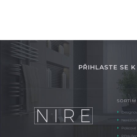
PŘIHLASTE SE 
SORTIM
Designov
Nerezové
Policové
Příslušen