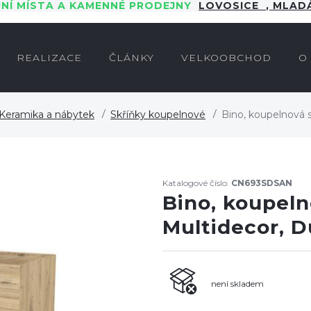
JNÍ MÍSTA A KAMENNÉ PRODEJNY
LOVOSICE
,
MLADÁ
REALIZACE
ČLÁNKY
VELKOOBCHOD
O
Keramika a nábytek
Skříňky koupelnové
Bino, koupelnová 
Katalogové číslo:
CN693SDSAN
Bino, koupeln
Multidecor, 
není skladem