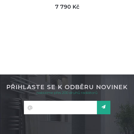
7 790 Kč
DETAIL
není skladem
PŘIHLASTE SE K ODBĚRU NOVINEK
nabízíme přes 200 druhů radiátorů