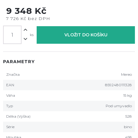
9 348 Kč
7 726 Kč bez DPH
VLOŽIT DO KOŠÍKU
ks
PARAMETRY
Značka
Mereo
EAN
8592480111328
Váha
15 kg
Typ
Pod umyvadlo
Délka (Výška)
528
Série
bino
Hloubka
458