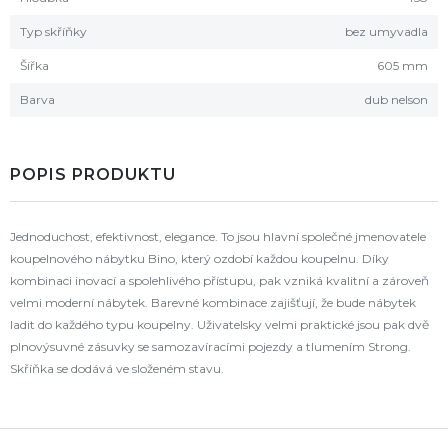
Typ skříňky
bez umyvadla
Šířka
605 mm
Barva
dub nelson
POPIS PRODUKTU
Jednoduchost, efektivnost, elegance. To jsou hlavní společné jmenovatele
koupelnového nábytku Bino, který ozdobí každou koupelnu. Díky
kombinaci inovací a spolehlivého přístupu, pak vzniká kvalitní a zároveň
velmi moderní nábytek. Barevné kombinace zajišťují, že bude nábytek
ladit do každého typu koupelny. Uživatelsky velmi praktické jsou pak dvě
plnovýsuvné zásuvky se samozavíracími pojezdy a tlumením Strong.
Skříňka se dodává ve složeném stavu.