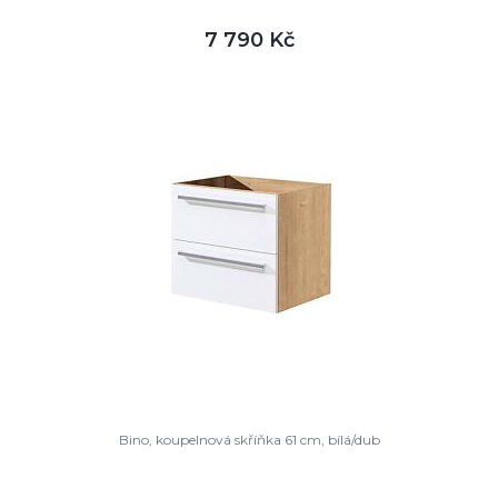
7 790 Kč
DETAIL
není skladem
Bino, koupelnová skříňka 61 cm, bílá/dub