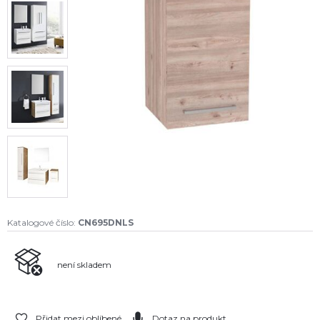
Katalogové číslo:
CN695DNLS
není skladem
Přidat mezi oblíbené
Dotaz na produkt