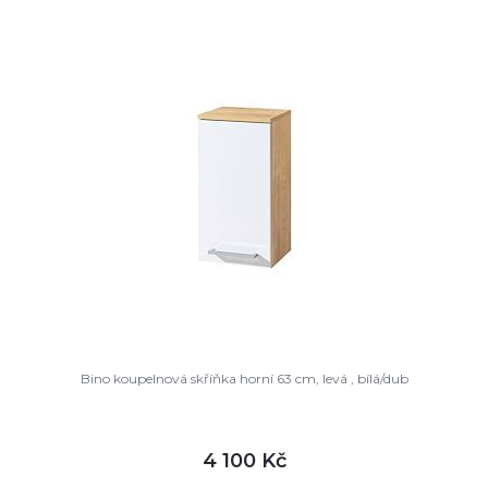
DETAIL
není skladem
Bino koupelnová skříňka horní 63 cm, levá , bílá/dub
4 100 Kč