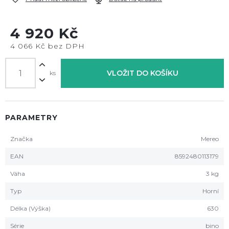
4 920 Kč
4 066 Kč bez DPH
VLOŽIT DO KOŠÍKU
ks
PARAMETRY
Značka
Mereo
EAN
8592480113179
Váha
3 kg
Typ
Horní
Délka (Výška)
630
Série
bino