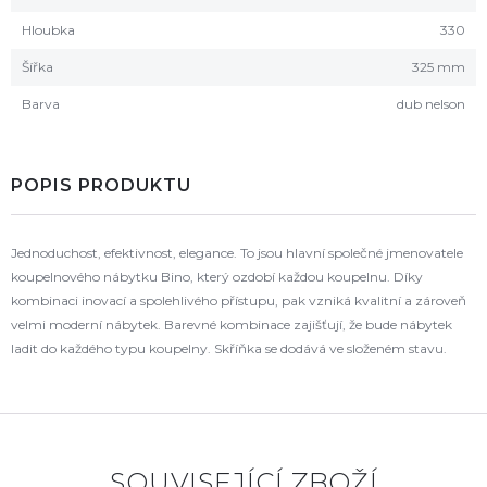
Hloubka
330
Šířka
325 mm
Barva
dub nelson
POPIS PRODUKTU
Jednoduchost, efektivnost, elegance. To jsou hlavní společné jmenovatele
koupelnového nábytku Bino, který ozdobí každou koupelnu. Díky
kombinaci inovací a spolehlivého přístupu, pak vzniká kvalitní a zároveň
velmi moderní nábytek. Barevné kombinace zajišťují, že bude nábytek
ladit do každého typu koupelny. Skříňka se dodává ve složeném stavu.
SOUVISEJÍCÍ ZBOŽÍ