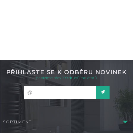
DETAIL
není skladem
PŘIHLASTE SE K ODBĚRU NOVINEK
nabízíme přes 200 druhů radiátorů
SORTIMENT