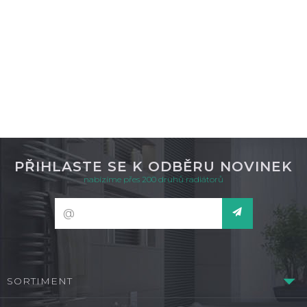
DETAIL
není skladem
PŘIHLASTE SE K ODBĚRU NOVINEK
nabízíme přes 200 druhů radiátorů
SORTIMENT