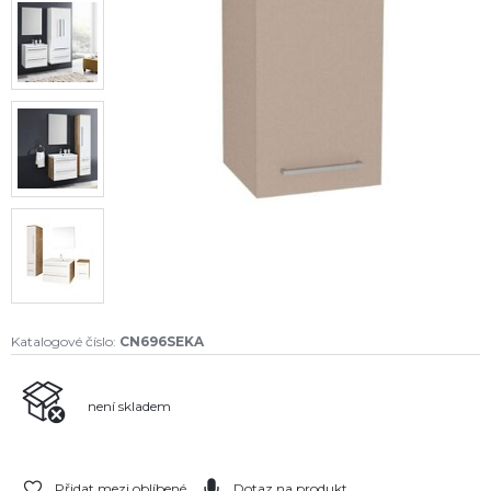
Katalogové číslo:
CN696SEKA
není skladem
Přidat mezi oblíbené
Dotaz na produkt