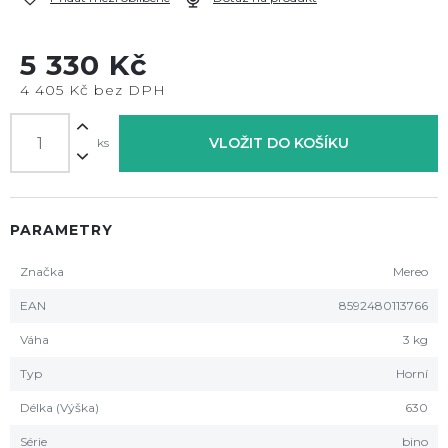
5 330 Kč
4 405 Kč bez DPH
VLOŽIT DO KOŠÍKU
ks
PARAMETRY
Značka
Mereo
EAN
8592480113766
Váha
3 kg
Typ
Horní
Délka (Výška)
630
Série
bino