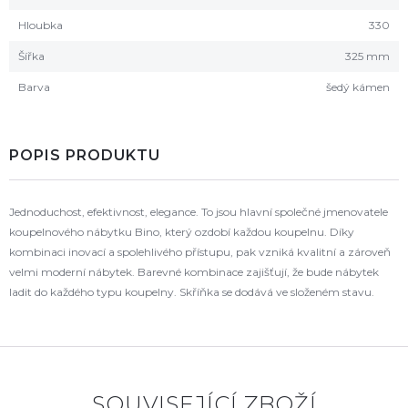
Hloubka
330
Šířka
325 mm
Barva
šedý kámen
POPIS PRODUKTU
Jednoduchost, efektivnost, elegance. To jsou hlavní společné jmenovatele
koupelnového nábytku Bino, který ozdobí každou koupelnu. Díky
kombinaci inovací a spolehlivého přístupu, pak vzniká kvalitní a zároveň
velmi moderní nábytek. Barevné kombinace zajišťují, že bude nábytek
ladit do každého typu koupelny. Skříňka se dodává ve složeném stavu.
SOUVISEJÍCÍ ZBOŽÍ