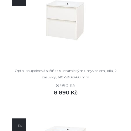
Opto, koupelnová skříňka s keramickým umyvadlem, bílá, 2
zásuvky, 610x580x460 mm
8 990 Kč
8 890 Kč
DETAIL
skladem
-1%