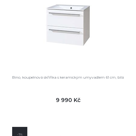
Bino, koupelnová skříňka s keramickým umyvadlem 61 cm, bílá
9 990 Kč
DETAIL
není skladem
-1%