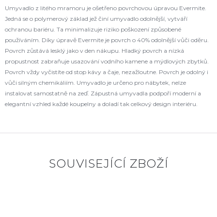
Umyvadlo z litého mramoru je ošetřeno povrchovou úpravou Evermite.
Jedná se o polymerový základ jež činí umyvadlo odolnější, vytváří
ochranou bariéru. Ta minimalizuje riziko poškození způsobené
používáním. Díky úpravě Evermite je povrch o 40% odolnější vůči oděru.
Povrch zůstává lesklý jako v den nákupu. Hladký povrch a nízká
propustnost zabraňuje usazování vodního kamene a mýdlových zbytků.
Povrch vždy vyčistíte od stop kávy a čaje, nezažloutne. Povrch je odolný i
vůči silným chemikáliím. Umyvadlo je určeno pro nábytek, nelze
instalovat samostatně na zeď. Zápustná umyvadla podpoří moderní a
elegantní vzhled každé koupelny a doladí tak celkový design interiéru.
SOUVISEJÍCÍ ZBOŽÍ