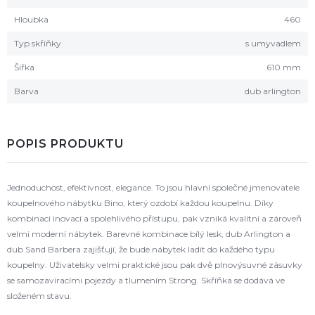
Hloubka
460
Typ skříňky
s umyvadlem
Šířka
610 mm
Barva
dub arlington
POPIS PRODUKTU
Jednoduchost, efektivnost, elegance. To jsou hlavní společné jmenovatele
koupelnového nábytku Bino, který ozdobí každou koupelnu. Díky
kombinaci inovací a spolehlivého přístupu, pak vzniká kvalitní a zároveň
velmi moderní nábytek. Barevné kombinace bílý lesk, dub Arlington a
dub Sand Barbera zajišťují, že bude nábytek ladit do každého typu
koupelny. Uživatelsky velmi praktické jsou pak dvě plnovýsuvné zásuvky
se samozavíracími pojezdy a tlumením Strong. Skříňka se dodává ve
složeném stavu.