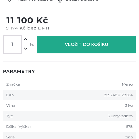
11 100 Kč
9 174 Kč bez DPH
VLOŽIT DO KOŠÍKU
ks
PARAMETRY
Značka
Mereo
EAN
8592480128654
Váha
3 kg
Typ
S umyvadlem
Délka (Výška)
578
Série
bino