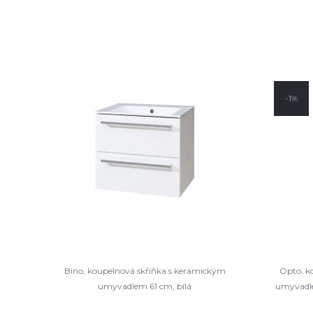
-1%
Bino, koupelnová skříňka s keramickým
Opto, k
umyvadlem 61 cm, bílá
umyvadle