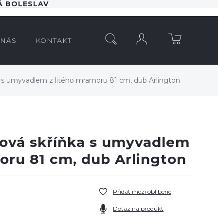
 BOLESLAV
HLEDAT
 NÁS
KONTAKT
a s umyvadlem z litého mramoru 81 cm, dub Arlington
nová skříňka s umyvadlem
oru 81 cm, dub Arlington
Přidat mezi oblíbené
Dotaz na produkt