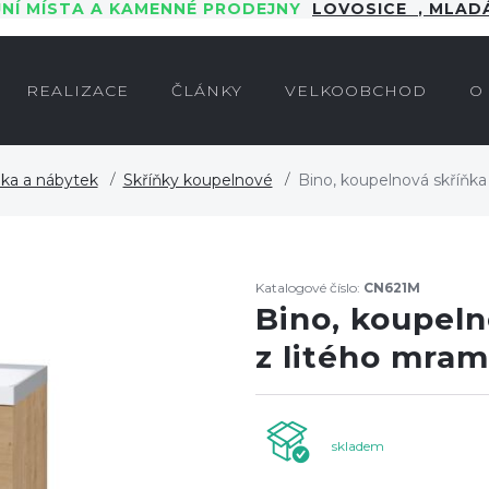
JNÍ MÍSTA A KAMENNÉ PRODEJNY
LOVOSICE
,
MLADÁ
REALIZACE
ČLÁNKY
VELKOOBCHOD
O
ka a nábytek
Skříňky koupelnové
Bino, koupelnová skříňk
Katalogové číslo:
CN621M
Bino, koupel
z litého mram
skladem