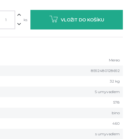
VLOŽIT DO KOŠÍKU
ks
Mereo
8592480128692
32 kg
S umyvadlem
578
bino
460
s umyvadlem