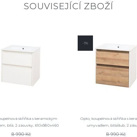
SOUVISEJÍCÍ ZBOŽÍ
-1%
oupelnová skříňka s keramickým
Opto, koupelnová skříňka s ke
m, bílá, 2 zásuvky, 610x580x460
umyvadlem, bílá/dub, 2 zás
mm
610x580x460 mm
8 990 Kč
8 990 Kč