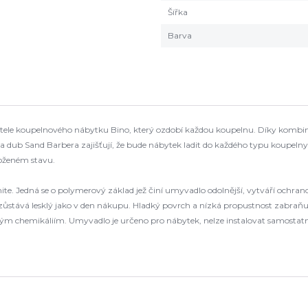
Šířka
Barva
atele koupelnového nábytku Bino, který ozdobí každou koupelnu. Díky kombinac
a dub Sand Barbera zajišťují, že bude nábytek ladit do každého typu koupelny
loženém stavu.
. Jedná se o polymerový základ jež činí umyvadlo odolnější, vytváří ochran
 zůstává lesklý jako v den nákupu. Hladký povrch a nízká propustnost zabr
 silným chemikáliím. Umyvadlo je určeno pro nábytek, nelze instalovat samos