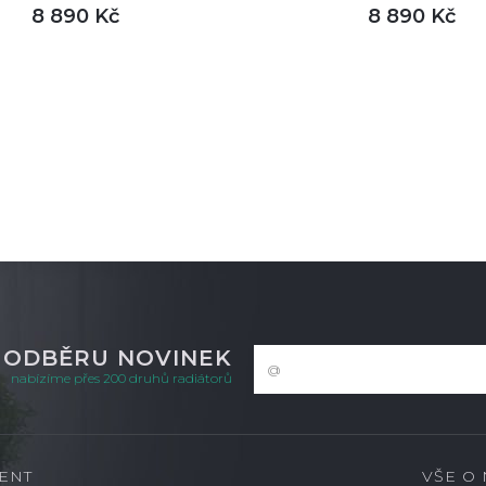
8 890 Kč
8 890 Kč
DETAIL
DETA
m
není skladem
K ODBĚRU NOVINEK
nabízíme přes 200 druhů radiátorů
ENT
VŠE O