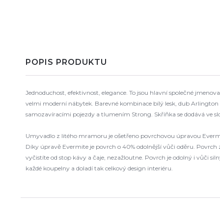
POPIS PRODUKTU
Jednoduchost, efektivnost, elegance. To jsou hlavní společné jmenov
velmi moderní nábytek. Barevné kombinace bílý lesk, dub Arlington 
samozavíracími pojezdy a tlumením Strong. Skříňka se dodává ve s
Umyvadlo z litého mramoru je ošetřeno povrchovou úpravou Evermite
Díky úpravě Evermite je povrch o 40% odolnější vůči oděru. Povrch
vyčistíte od stop kávy a čaje, nezažloutne. Povrch je odolný i vůči
každé koupelny a doladí tak celkový design interiéru.