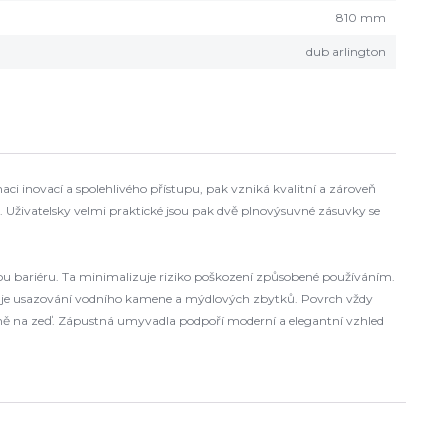
810 mm
dub arlington
i inovací a spolehlivého přístupu, pak vzniká kvalitní a zároveň
. Uživatelsky velmi praktické jsou pak dvě plnovýsuvné zásuvky se
ou bariéru. Ta minimalizuje riziko poškození způsobené používáním.
aňuje usazování vodního kamene a mýdlových zbytků. Povrch vždy
tatně na zeď. Zápustná umyvadla podpoří moderní a elegantní vzhled