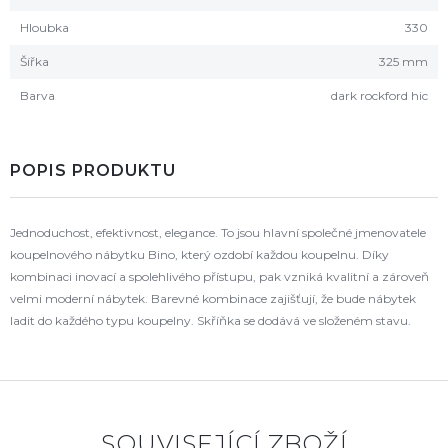
Hloubka
330
Šířka
325 mm
Barva
dark rockford hic
POPIS PRODUKTU
Jednoduchost, efektivnost, elegance. To jsou hlavní společné jmenovatele
koupelnového nábytku Bino, který ozdobí každou koupelnu. Díky
kombinaci inovací a spolehlivého přístupu, pak vzniká kvalitní a zároveň
velmi moderní nábytek. Barevné kombinace zajišťují, že bude nábytek
ladit do každého typu koupelny. Skříňka se dodává ve složeném stavu.
SOUVISEJÍCÍ ZBOŽÍ