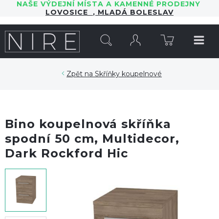
NAŠE VÝDEJNÍ MÍSTA A KAMENNÉ PRODEJNY
LOVOSICE
,
MLADÁ BOLESLAV
HLEDAT
Skříňky koupelnové
Bino koupelnová skříňka
spodní 50 cm, Multidecor,
Dark Rockford Hic