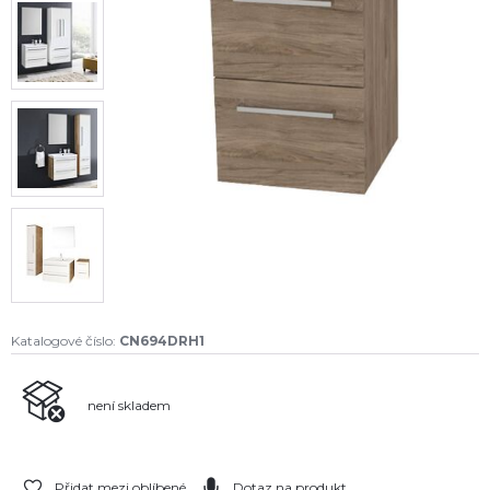
Katalogové číslo:
CN694DRH1
není skladem
Přidat mezi oblíbené
Dotaz na produkt