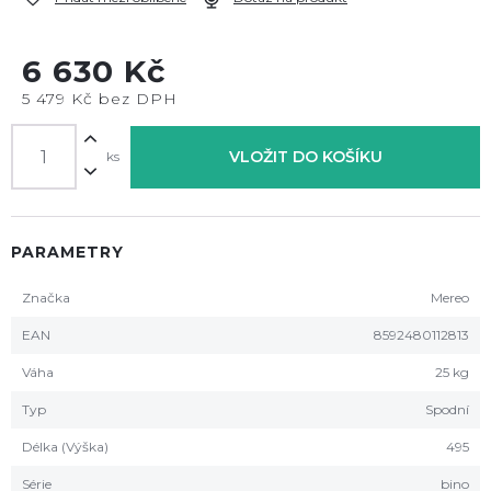
6 630 Kč
5 479 Kč bez DPH
VLOŽIT DO KOŠÍKU
ks
PARAMETRY
Značka
Mereo
EAN
8592480112813
Váha
25 kg
Typ
Spodní
Délka (Výška)
495
Série
bino