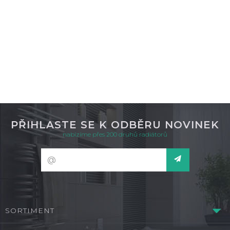
DETAIL
není skladem
PŘIHLASTE SE K ODBĚRU NOVINEK
nabízíme přes 200 druhů radiátorů
SORTIMENT