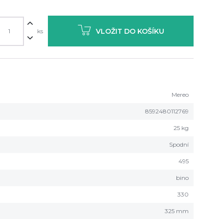
VLOŽIT DO KOŠÍKU
ks
Mereo
8592480112769
25 kg
Spodní
495
bino
330
325 mm