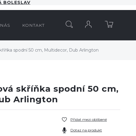
 BOLESLAV
HLEDAT
 NÁS
KONTAKT
říňka spodní 50 cm, Multidecor, Dub Arlington
vá skříňka spodní 50 cm,
ub Arlington
Přidat mezi oblíbené
Dotaz na produkt