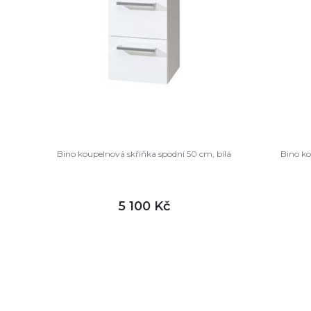
Bino koupelnová skříňka spodní 50 cm, bílá
Bino ko
5 100 Kč
DETAIL
není skladem
není sk