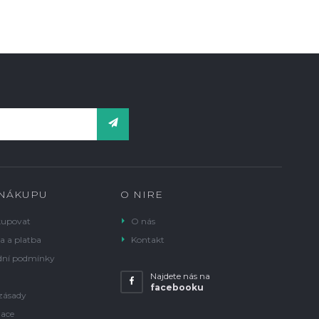
 NÁKUPU
O NIRE
kupovat
O nás
a a platba
Kontakt
ní podmínky
Najdete nás na
facebooku
zásady
ace