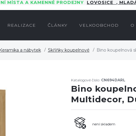
JNÍ MÍSTA A KAMENNÉ PRODEJNY
LOVOSICE
,
MLADÁ
REALIZACE
ČLÁNKY
VELKOOBCHOD
O
Keramika a nábytek
Skříňky koupelnové
Bino koupelnová sk
Katalogové číslo:
CN694DARL
Bino koupelno
Multidecor, D
není skladem