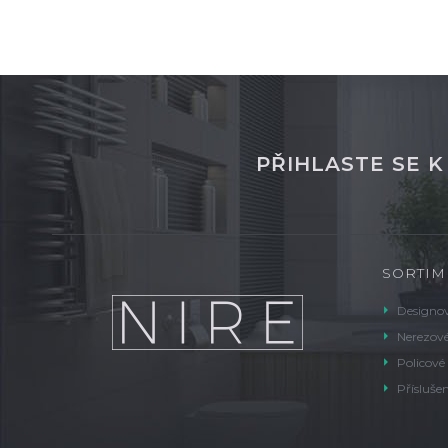
PŘIHLASTE SE 
SORTIM
Designov
Nerezové
Policové
Příslušen