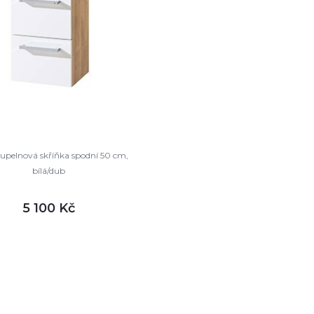
upelnová skříňka spodní 50 cm,
bílá/dub
5 100 Kč
DETAIL
ladem