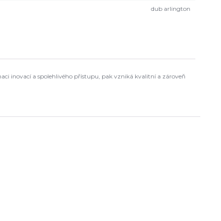
dub arlington
i inovací a spolehlivého přístupu, pak vzniká kvalitní a zároveň