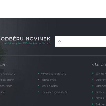
K ODBĚRU NOVINEK
nabízíme přes 200 druhů radiátorů
ENT
VŠE O
é radiátory
Atypické radiátory
Jak na
 radiátory
Topné tyče
Doprav
 osoušeče
Teplá dlažba
Obchod
ství
Tryskové vysoušeče
GDPR
GDPR 
Reklam