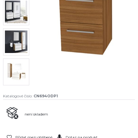
Katalogové číslo:
CN694ODP1
není skladem
Přidat mezi oblíbené
Dotaz na produkt