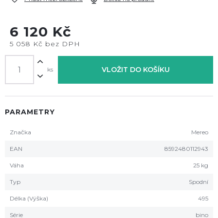
6 120 Kč
5 058 Kč bez DPH
VLOŽIT DO KOŠÍKU
ks
PARAMETRY
Značka
Mereo
EAN
8592480112943
Váha
25 kg
Typ
Spodní
Délka (Výška)
495
Série
bino