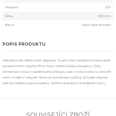
Hloubka
330
Šířka
325 mm
Barva
ořech dijon přírodní
POPIS PRODUKTU
Jednoduchost, efektivnost, elegance. To jsou hlavní společné jmenovatele
koupelnového nábytku Bino, který ozdobí každou koupelnu. Díky
kombinaci inovací a spolehlivého přístupu, pak vzniká kvalitní a zároveň
velmi moderní nábytek. Barevné kombinace zajišťují, že bude nábytek
ladit do každého typu koupelny. Skříňka se dodává ve složeném stavu.
SOUVISEJÍCÍ ZBOŽÍ