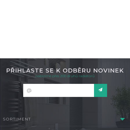
DETAIL
není skladem
PŘIHLASTE SE K ODBĚRU NOVINEK
nabízíme přes 200 druhů radiátorů
SORTIMENT