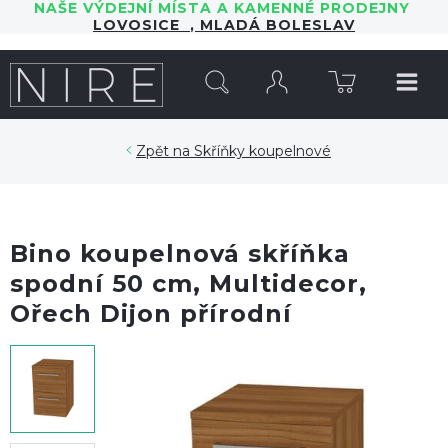
NAŠE VÝDEJNÍ MÍSTA A KAMENNÉ PRODEJNY
LOVOSICE
,
MLADÁ BOLESLAV
HLEDAT
Skříňky koupelnové
Bino koupelnová skříňka
spodní 50 cm, Multidecor,
Ořech Dijon přírodní