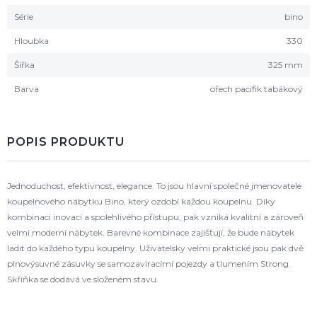
Série
bino
Hloubka
330
Šířka
325 mm
Barva
ořech pacifik tabákový
POPIS PRODUKTU
Jednoduchost, efektivnost, elegance. To jsou hlavní společné jmenovatele
koupelnového nábytku Bino, který ozdobí každou koupelnu. Díky
kombinaci inovací a spolehlivého přístupu, pak vzniká kvalitní a zároveň
velmi moderní nábytek. Barevné kombinace zajišťují, že bude nábytek
ladit do každého typu koupelny. Uživatelsky velmi praktické jsou pak dvě
plnovýsuvné zásuvky se samozavíracími pojezdy a tlumením Strong.
Skříňka se dodává ve složeném stavu.