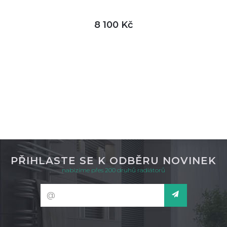
8 100 Kč
DETAIL
není skladem
PŘIHLASTE SE K ODBĚRU NOVINEK
nabízíme přes 200 druhů radiátorů