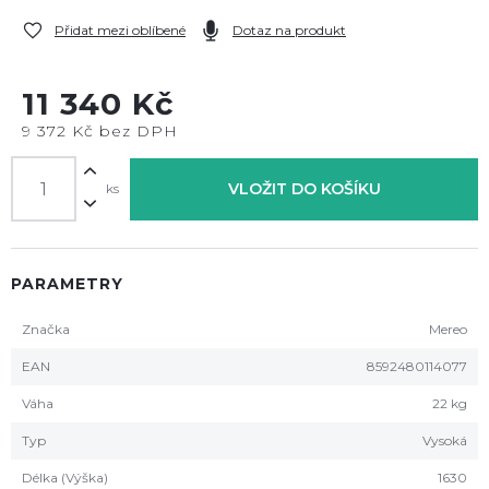
Přidat mezi oblíbené
Dotaz na produkt
11 340 Kč
9 372 Kč bez DPH
VLOŽIT DO KOŠÍKU
ks
PARAMETRY
Značka
Mereo
EAN
8592480114077
Váha
22 kg
Typ
Vysoká
Délka (Výška)
1630