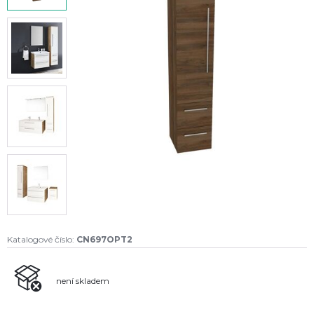
Katalogové číslo:
CN697OPT2
není skladem