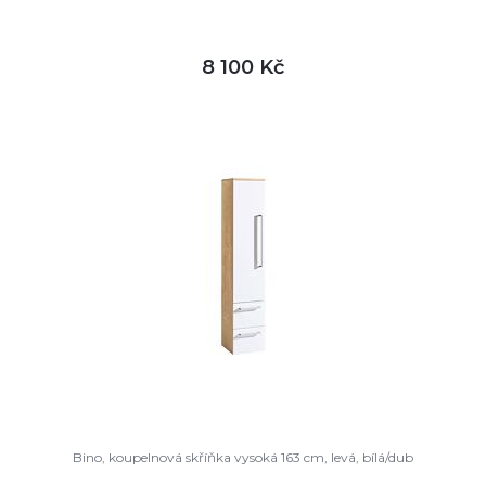
8 100 Kč
DETAIL
skladem
Bino, koupelnová skříňka vysoká 163 cm, levá, bílá/dub