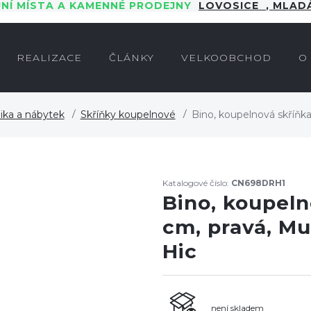
JNÍ MÍSTA A KAMENNÉ PRODEJNY
LOVOSICE
,
MLADÁ
REALIZACE
ČLÁNKY
VELKOOBCHOD
O
ika a nábytek
Skříňky koupelnové
Bino, koupelnová skříňka
Katalogové číslo:
CN698DRH1
Bino, koupeln
cm, pravá, Mu
Hic
není skladem