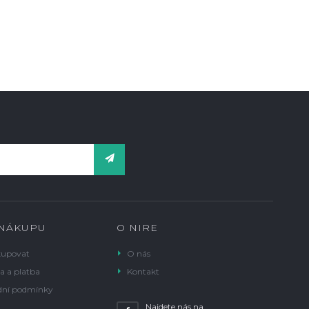
 NÁKUPU
O NIRE
kupovat
O nás
a a platba
Kontakt
ní podmínky
Najdete nás na