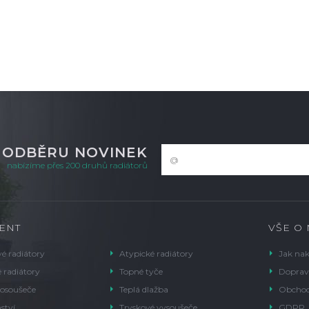
K ODBĚRU NOVINEK
nabízíme přes 200 druhů radiátorů
ENT
VŠE O
é radiátory
Atypické radiátory
Jak na
 radiátory
Topné tyče
Doprav
 osoušeče
Teplá dlažba
Obchod
ství
Tryskové vysoušeče
GDPR