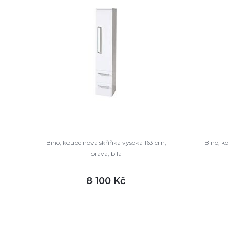
Bino, koupelnová skříňka vysoká 163 cm,
Bino, ko
pravá, bílá
8 100 Kč
DETAIL
není skladem
není sk