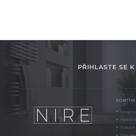
PŘIHLASTE SE 
SORTIM
Designov
Nerezové
Policové
Příslušen