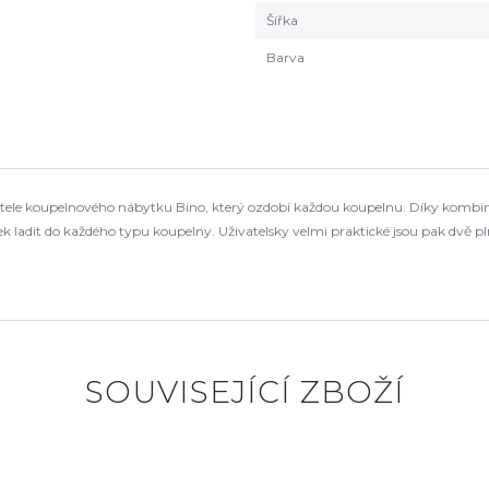
Šířka
Barva
atele koupelnového nábytku Bino, který ozdobí každou koupelnu. Díky kombinac
ek ladit do každého typu koupelny. Uživatelsky velmi praktické jsou pak dvě
SOUVISEJÍCÍ ZBOŽÍ