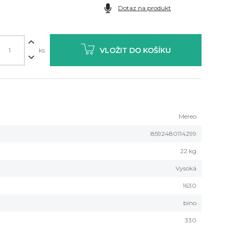
Dotaz na produkt
VLOŽIT DO KOŠÍKU
ks
Mereo
8592480114299
22 kg
Vysoká
1630
bino
330