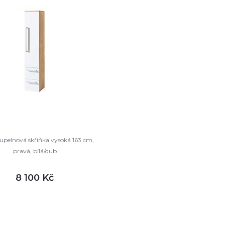
upelnová skříňka vysoká 163 cm,
pravá, bílá/dub
8 100 Kč
DETAIL
ladem