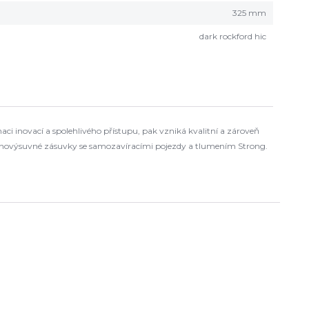
325 mm
dark rockford hic
i inovací a spolehlivého přístupu, pak vzniká kvalitní a zároveň
 plnovýsuvné zásuvky se samozavíracími pojezdy a tlumením Strong.