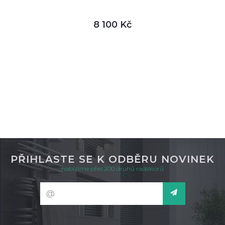
8 100 Kč
DETAIL
není skladem
PŘIHLASTE SE K ODBĚRU NOVINEK
nabízíme přes 200 druhů radiátorů