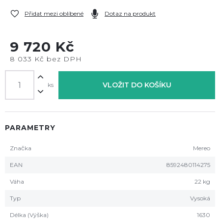
Přidat mezi oblíbené
Dotaz na produkt
9 720 Kč
8 033 Kč bez DPH
VLOŽIT DO KOŠÍKU
ks
PARAMETRY
Značka
Mereo
EAN
8592480114275
Váha
22 kg
Typ
Vysoká
Délka (Výška)
1630