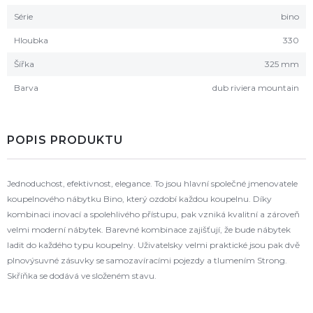
Série
bino
Hloubka
330
Šířka
325 mm
Barva
dub riviera mountain
POPIS PRODUKTU
Jednoduchost, efektivnost, elegance. To jsou hlavní společné jmenovatele
koupelnového nábytku Bino, který ozdobí každou koupelnu. Díky
kombinaci inovací a spolehlivého přístupu, pak vzniká kvalitní a zároveň
velmi moderní nábytek. Barevné kombinace zajišťují, že bude nábytek
ladit do každého typu koupelny. Uživatelsky velmi praktické jsou pak dvě
plnovýsuvné zásuvky se samozavíracími pojezdy a tlumením Strong.
Skříňka se dodává ve složeném stavu.