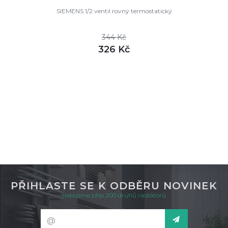
SIEMENS 1/2 ventil rovný termostatický
344 Kč
326 Kč
DETAIL
skladem
PŘIHLASTE SE K ODBĚRU NOVINEK
nabízíme přes 200 druhů radiátorů