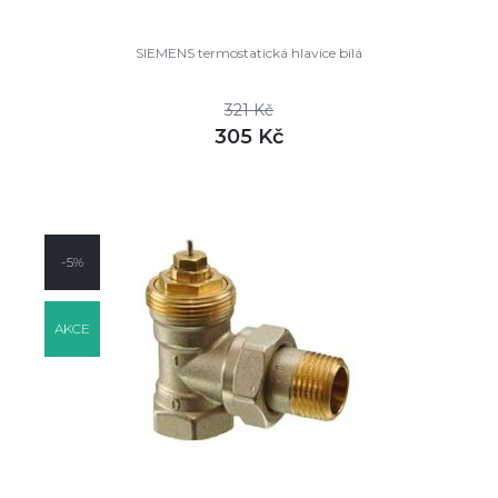
SIEMENS termostatická hlavice bílá
321 Kč
305 Kč
DETAIL
skladem
-5%
AKCE