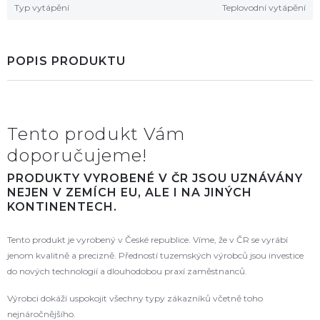
Typ vytápění
Teplovodní vytápění
POPIS PRODUKTU
Tento produkt Vám
doporučujeme!
PRODUKTY VYROBENÉ V ČR JSOU UZNÁVÁNY
NEJEN V ZEMÍCH EU, ALE I NA JINÝCH
KONTINENTECH.
Tento produkt je vyrobený v České republice. Víme, že v ČR se vyrábí
jenom kvalitně a precizně. Předností tuzemských výrobců jsou investice
do nových technologií a dlouhodobou praxí zaměstnanců.
Výrobci dokáží uspokojit všechny typy zákazníků včetně toho
nejnáročnějšího.