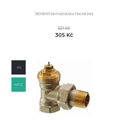
SIEMENS termostatická hlavice bílá
321 Kč
305 Kč
DETAIL
skladem
-5%
AKCE