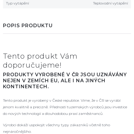
Typ vytápění
Teplovodní vytápění
POPIS PRODUKTU
Tento produkt Vám
doporučujeme!
PRODUKTY VYROBENÉ V ČR JSOU UZNÁVÁNY
NEJEN V ZEMÍCH EU, ALE I NA JINÝCH
KONTINENTECH.
Tento produkt je vyrobený v České republice. Víme, že v ČR se vyrábí
jenom kvalitně a precizně. Předností tuzemských výrobců jsou investice
do nových technologií a dlouhodobou praxí zaměstnanců.
Výrobci dokáží uspokojit všechny typy zákazníků včetně toho
nejnáročnějšího.