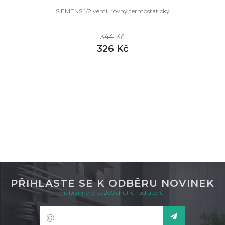
SIEMENS 1/2 ventil rovný termostatický
344 Kč
326 Kč
DETAIL
skladem
PŘIHLASTE SE K ODBĚRU NOVINEK
nabízíme přes 200 druhů radiátorů