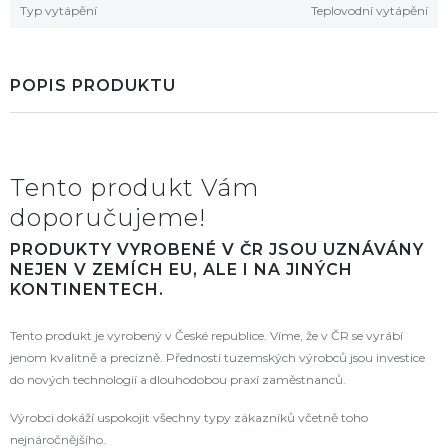
Typ vytápění
Teplovodní vytápění
POPIS PRODUKTU
Tento produkt Vám
doporučujeme!
PRODUKTY VYROBENÉ V ČR JSOU UZNÁVÁNY
NEJEN V ZEMÍCH EU, ALE I NA JINÝCH
KONTINENTECH.
Tento produkt je vyrobený v České republice. Víme, že v ČR se vyrábí
jenom kvalitně a precizně. Předností tuzemských výrobců jsou investice
do nových technologií a dlouhodobou praxí zaměstnanců.
Výrobci dokáží uspokojit všechny typy zákazníků včetně toho
nejnáročnějšího.