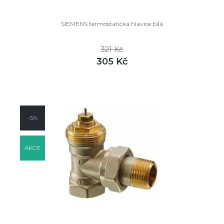
SIEMENS termostatická hlavice bílá
321 Kč
305 Kč
DETAIL
skladem
-5%
AKCE