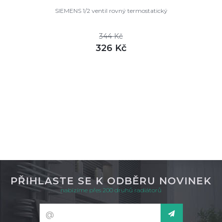
SIEMENS 1/2 ventil rovný termostatický
344 Kč
326 Kč
DETAIL
skladem
PŘIHLASTE SE K ODBĚRU NOVINEK
nabízíme přes 200 druhů radiátorů