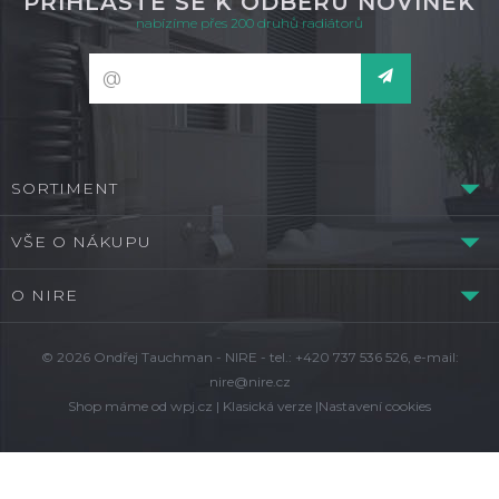
PŘIHLASTE SE K ODBĚRU NOVINEK
nabízíme přes 200 druhů radiátorů
SORTIMENT
VŠE O NÁKUPU
O NIRE
© 2026 Ondřej Tauchman - NIRE - tel.: +420 737 536 526, e-mail:
nire@nire.cz
Shop máme od
wpj.cz
|
Klasická verze
|
Nastavení cookies