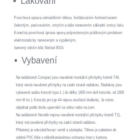
Lakování
Povrchová úprava odmaštěním tělesa, fosfátováním fosforečnanem
železitým, pasivováním, omytím a dále nanesením základní vrstvy laku.
Konečná povrchová úprava epoxy-polyesterovým práškovým povlakem
elektrostaticky naneseným a vypáleným,
barevný odstín bílá Stelrad 9016.
Vybavení
Na radiátorech Compact jsou navařené montážní příchytky kromě T44,
který nemá navařené příchytky na zadní straně radiátoru. Radiátory jsou
vybavené sadou konzolí typu L ( do délky 1600 mm dvě konzole, od 1800
mm tři ks ). Konzoly pro typ 44 nejsou součástí dodávky. Je nutno
objednat podle druhu upevnění na stěnu nebo na zem.
Na radiátorech Novello nejsou navařené montážní příchytky kromě T11,
který má navařené příchytky na zadní straně radiátoru.
Přibalený je odvzdušňovací ventil a záslepka. Těleso je zabaleno do
odolné PVC-fólie s několikanásobnou ochranou hran z kartonu.