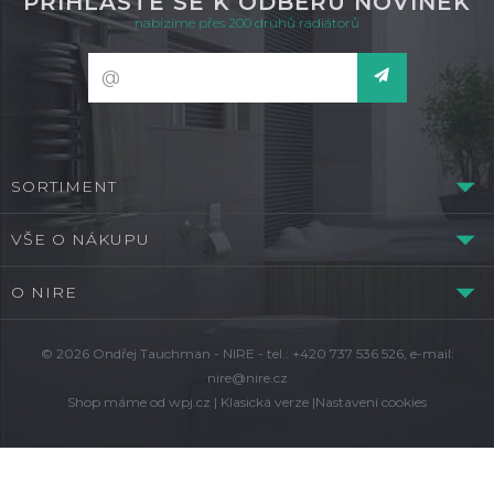
PŘIHLASTE SE K ODBĚRU NOVINEK
nabízíme přes 200 druhů radiátorů
SORTIMENT
VŠE O NÁKUPU
O NIRE
© 2026 Ondřej Tauchman - NIRE - tel.: +420 737 536 526, e-mail:
nire@nire.cz
Shop máme od
wpj.cz
|
Klasická verze
|
Nastavení cookies