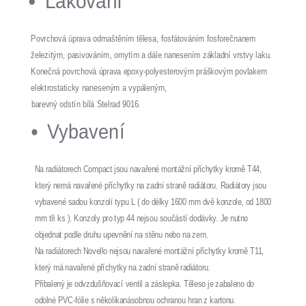
Lakování
Povrchová úprava odmaštěním tělesa, fosfátováním fosforečnanem
železitým, pasivováním, omytím a dále nanesením základní vrstvy laku.
Konečná povrchová úprava epoxy-polyesterovým práškovým povlakem
elektrostaticky naneseným a vypáleným,
barevný odstín bílá Stelrad 9016.
Vybavení
Na radiátorech Compact jsou navařené montážní příchytky kromě T44,
který nemá navařené příchytky na zadní straně radiátoru. Radiátory jsou
vybavené sadou konzolí typu L ( do délky 1600 mm dvě konzole, od 1800
mm tři ks ). Konzoly pro typ 44 nejsou součástí dodávky. Je nutno
objednat podle druhu upevnění na stěnu nebo na zem.
Na radiátorech Novello nejsou navařené montážní příchytky kromě T11,
který má navařené příchytky na zadní straně radiátoru.
Přibalený je odvzdušňovací ventil a záslepka. Těleso je zabaleno do
odolné PVC-fólie s několikanásobnou ochranou hran z kartonu.