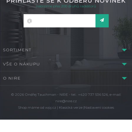
PŘIHLASTE SE K ODBĚRU NOVINEK
nabízíme přes 200 druhů radiátorů
SORTIMENT
VŠE O NÁKUPU
O NIRE
© 2026 Ondřej Tauchman - NIRE - tel.: +420 737 536 526, e-mail:
nire@nire.cz
Shop máme od
wpj.cz
|
Klasická verze
|
Nastavení cookies