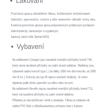
Lakování
Povrchová úprava odmaštěním tělesa, fosfátováním fosforečnanem
železitým, pasivováním, omytím a dále nanesením základní vrstvy laku.
Konečná povrchová úprava epoxy-polyesterovým práškovým povlakem
elektrostaticky naneseným a vypáleným,
barevný odstín bílá Stelrad 9016.
Vybavení
Na radiátorech Compact jsou navařené montážní příchytky kromě T44,
který nemá navařené příchytky na zadní straně radiátoru. Radiátory jsou
vybavené sadou konzolí typu L ( do délky 1600 mm dvě konzole, od 1800
mm tři ks ). Konzoly pro typ 44 nejsou součástí dodávky. Je nutno
objednat podle druhu upevnění na stěnu nebo na zem.
Na radiátorech Novello nejsou navařené montážní příchytky kromě T11,
který má navařené příchytky na zadní straně radiátoru.
Přibalený je odvzdušňovací ventil a záslepka. Těleso je zabaleno do
odolné PVC-fólie s několikanásobnou ochranou hran z kartonu.