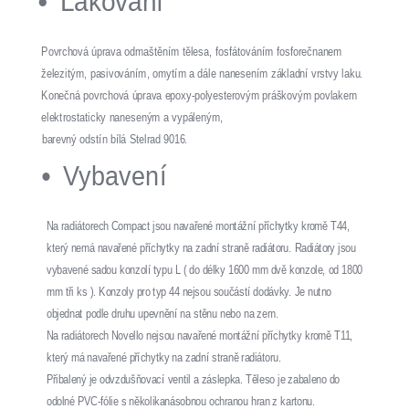
Lakování
Povrchová úprava odmaštěním tělesa, fosfátováním fosforečnanem
železitým, pasivováním, omytím a dále nanesením základní vrstvy laku.
Konečná povrchová úprava epoxy-polyesterovým práškovým povlakem
elektrostaticky naneseným a vypáleným,
barevný odstín bílá Stelrad 9016.
Vybavení
Na radiátorech Compact jsou navařené montážní příchytky kromě T44,
který nemá navařené příchytky na zadní straně radiátoru. Radiátory jsou
vybavené sadou konzolí typu L ( do délky 1600 mm dvě konzole, od 1800
mm tři ks ). Konzoly pro typ 44 nejsou součástí dodávky. Je nutno
objednat podle druhu upevnění na stěnu nebo na zem.
Na radiátorech Novello nejsou navařené montážní příchytky kromě T11,
který má navařené příchytky na zadní straně radiátoru.
Přibalený je odvzdušňovací ventil a záslepka. Těleso je zabaleno do
odolné PVC-fólie s několikanásobnou ochranou hran z kartonu.