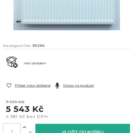
Katalogové číslo:
90264
není skladem
Přidat mezi oblíbené
Dotaz na produkt
7 919 Kč
5 543 Kč
4 581 Kč bez DPH
VLOŽIT DO KOŠÍKU
ks