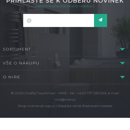
PŘIHLASTE SE K ODBĚRU NOVINEK
nabízíme přes 200 druhů radiátorů
SORTIMENT
VŠE O NÁKUPU
O NIRE
© 2026 Ondřej Tauchman - NIRE - tel.: +420 737 536 526, e-mail:
nire@nire.cz
Shop máme od
wpj.cz
|
Klasická verze
|
Nastavení cookies