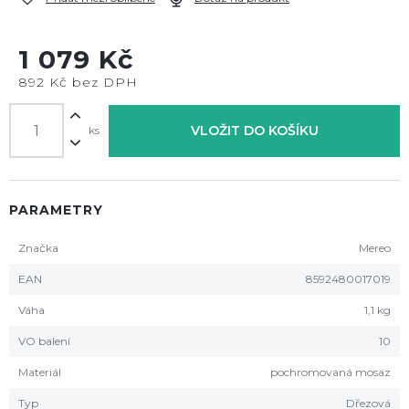
1 079 Kč
892 Kč bez DPH
VLOŽIT DO KOŠÍKU
ks
PARAMETRY
Značka
Mereo
EAN
8592480017019
Váha
1,1 kg
VO balení
10
Materiál
pochromovaná mosaz
Typ
Dřezová