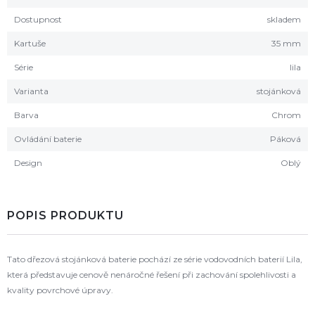
Dostupnost
skladem
Kartuše
35 mm
Série
lila
Varianta
stojánková
Barva
Chrom
Ovládání baterie
Páková
Design
Oblý
POPIS PRODUKTU
Tato dřezová stojánková baterie pochází ze série vodovodních baterií Lila,
která představuje cenově nenáročné řešení při zachování spolehlivosti a
kvality povrchové úpravy.