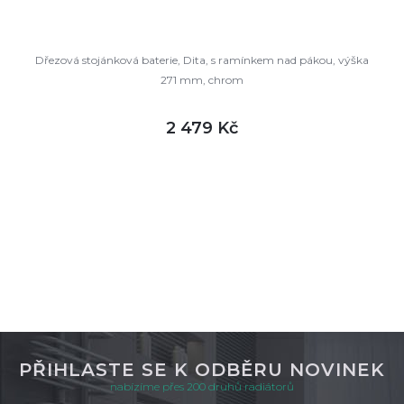
Dřezová stojánková baterie, Dita, s ramínkem nad pákou, výška
271 mm, chrom
2 479 Kč
DETAIL
skladem
PŘIHLASTE SE K ODBĚRU NOVINEK
nabízíme přes 200 druhů radiátorů