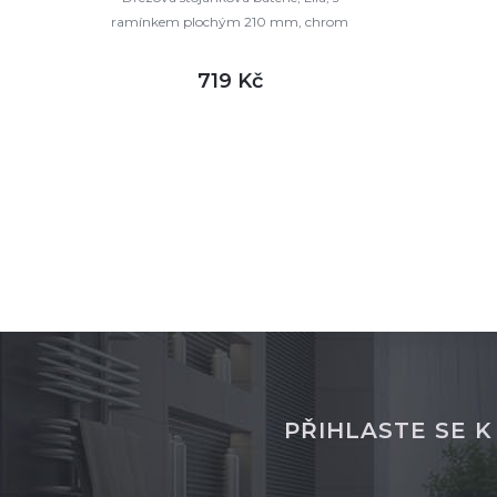
ramínkem plochým 210 mm, chrom
719 Kč
DETAIL
skladem
PŘIHLASTE SE 