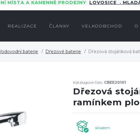
JNÍ MÍSTA A KAMENNÉ PRODEJNY
LOVOSICE
,
MLADÁ
REALIZACE
ČLÁNKY
VELKOOBCHOD
O
Vodovodní baterie
Dřezové baterie
Dřezová stojánková bat
Katalogové číslo:
CBEE20101
Dřezová stoján
ramínkem pl
skladem