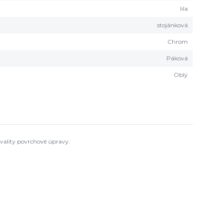
lila
stojánková
Chrom
Páková
Oblý
 kvality povrchové úpravy.