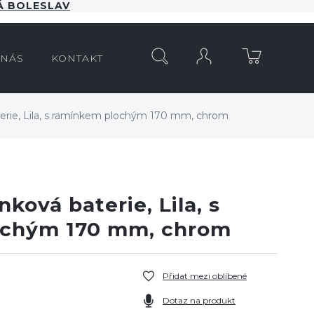
 BOLESLAV
HLEDAT
 NÁS
KONTAKT
erie, Lila, s ramínkem plochým 170 mm, chrom
ková baterie, Lila, s
ochým 170 mm, chrom
Přidat mezi oblíbené
Dotaz na produkt