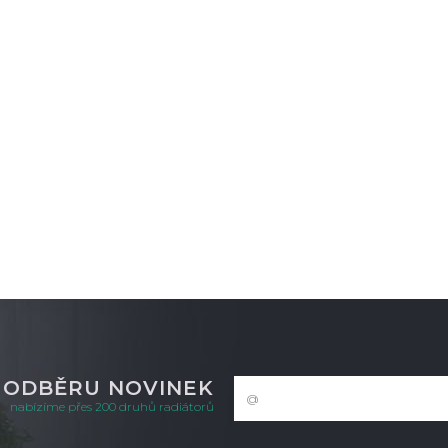
K ODBĚRU NOVINEK
nabízíme přes 200 druhů radiátorů