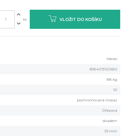
VLOŽIT DO KOŠÍKU
ks
Mereo
8594013120692
88 kg
10
pochromovaná mosaz
Dřezová
skladem
35 mm