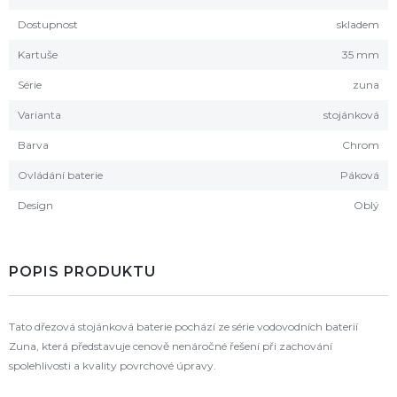
Dostupnost
skladem
Kartuše
35 mm
Série
zuna
Varianta
stojánková
Barva
Chrom
Ovládání baterie
Páková
Design
Oblý
POPIS PRODUKTU
Tato dřezová stojánková baterie pochází ze série vodovodních baterií
Zuna, která představuje cenově nenáročné řešení při zachování
spolehlivosti a kvality povrchové úpravy.