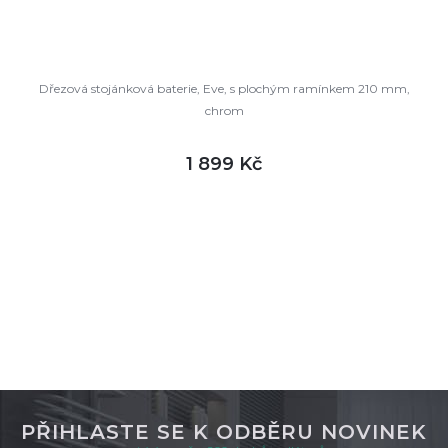
Dřezová stojánková baterie, Eve, s plochým ramínkem 210 mm,
chrom
1 899 Kč
DETAIL
skladem
PŘIHLASTE SE K ODBĚRU NOVINEK