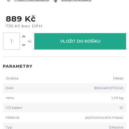
889 Kč
735 Kč bez DPH
VLOŽIT DO KOŠÍKU
ks
PARAMETRY
Značka
Mereo
EAN
8592480070243
Váha
1,03 kg
VO balení
10
Materiál
pochromovaná mosaz
Typ
Dřezová