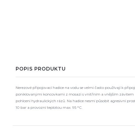
POPIS PRODUKTU
Nerezové připojovací hadice na vodu se velmi často používají k připo
poniklovanými koncovkami z mosazi s vnitřním a vnějším závitem p
pohlcení hydraulických rázů. Na hadice nesmí působit agresivní pro
10 bar a provozní teplotou max. 95 °C.