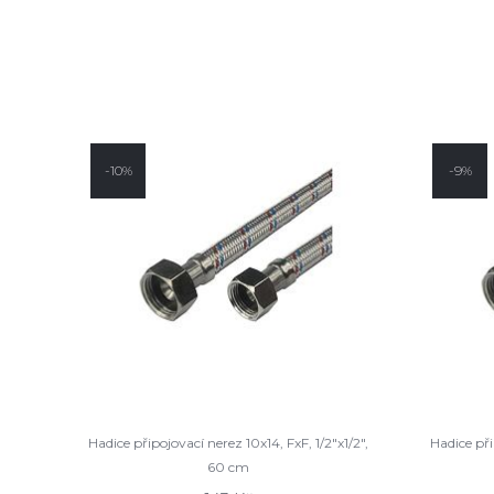
-10%
-9%
Hadice připojovací nerez 10x14, FxF, 1/2"x1/2",
Hadice při
60 cm