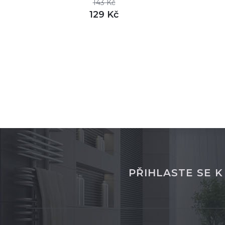
143 Kč
129 Kč
DETAIL
skladem
sklade
PŘIHLASTE SE 