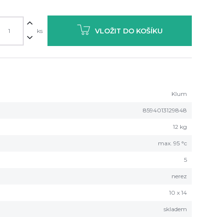
VLOŽIT DO KOŠÍKU
ks
Klum
8594013129848
12 kg
max. 95 °c
5
nerez
10 x 14
skladem