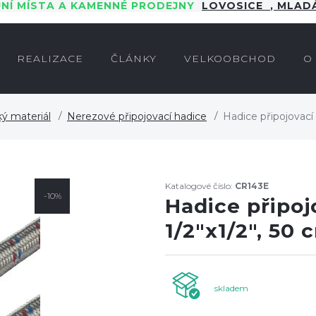
JNÍ MÍSTA A KAMENNÉ PRODEJNY
LOVOSICE
,
MLADÁ
REALIZACE
ČLÁNKY
VELKOOBCHOD
O
ký materiál
Nerezové připojovací hadice
Hadice připojovací 
Katalogové číslo:
CR143E
-10%
Hadice připoj
1/2"x1/2", 50 
skladem