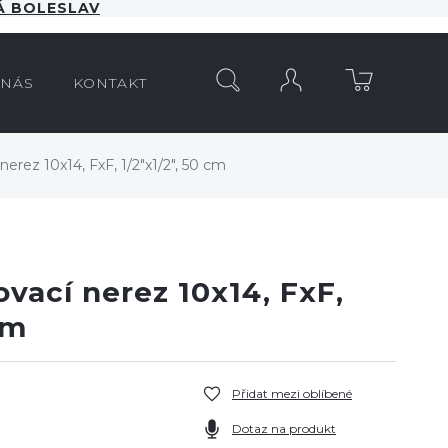
 BOLESLAV
HLEDAT
 NÁS
KONTAKT
nerez 10x14, FxF, 1/2"x1/2", 50 cm
ovací nerez 10x14, FxF,
cm
Přidat mezi oblíbené
Dotaz na produkt