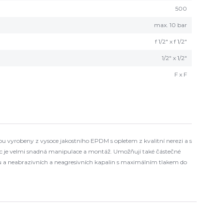
500
max. 10 bar
f 1/2" x f 1/2"
1/2" x 1/2"
F x F
sou vyrobeny z vysoce jakostního EPDM s opletem z kvalitní nerezi a s
c je velmi snadná manipulace a montáž. Umožňují také částečné
chu a neabrazivních a neagresivních kapalin s maximálním tlakem do