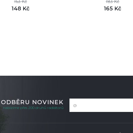
163 Kč
183 Kč
148 Kč
165 Kč
DETAIL
DETAI
m
skladem
K ODBĚRU NOVINEK
nabízíme přes 200 druhů radiátorů