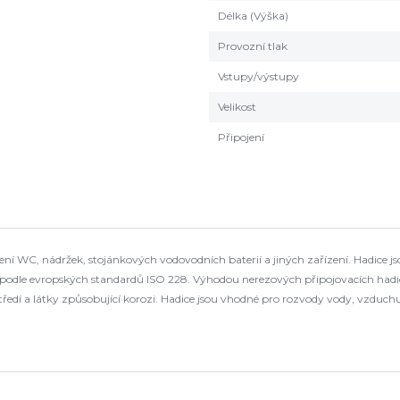
Délka (Výška)
Provozní tlak
Vstupy/výstupy
Velikost
Připojení
jení WC, nádržek, stojánkových vodovodních baterií a jiných zařízení. Hadice j
odle evropských standardů ISO 228. Výhodou nerezových připojovacích hadi
středí a látky způsobující korozi. Hadice jsou vhodné pro rozvody vody, vzdu