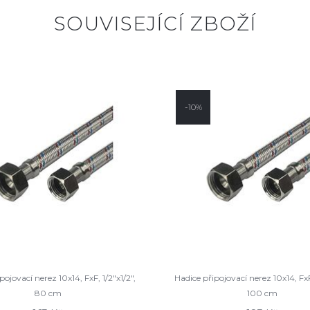
SOUVISEJÍCÍ ZBOŽÍ
-10%
pojovací nerez 10x14, FxF, 1/2"x1/2",
Hadice připojovací nerez 10x14, FxF,
80 cm
100 cm