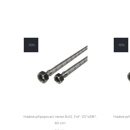
-10%
-10%
Hadice připojovací nerez 8x12, FxF, 1/2"x3/8",
Hadice při
60 cm