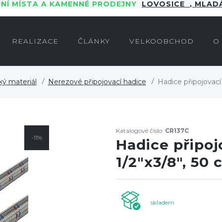
JNÍ MÍSTA A KAMENNÉ PRODEJNY
LOVOSICE
,
MLADÁ
REALIZACE
ČLÁNKY
VELKOOBCHOD
O
ký materiál
Nerezové připojovací hadice
Hadice připojovací 
Katalogové číslo:
CR137C
-11%
Hadice připoj
1/2"x3/8", 50
skladem