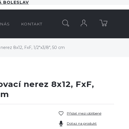
 BOLESLAV
HLEDAT
 NÁS
KONTAKT
nerez 8x12, FxF, 1/2"x3/8", 50 cm
ovací nerez 8x12, FxF,
 cm
Přidat mezi oblíbené
Dotaz na produkt