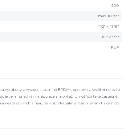
500
max. 10 bar
f 1/2" x f 3/8"
1/2" x 3/8"
F x F
jsou vyrobeny z vysoce jakostního EPDM s opletem z kvalitní nerezi a
ic je velmi snadná manipulace a montáž. Umožňují také částečné
chu a neabrazivních a neagresivních kapalin s maximálním tlakem do