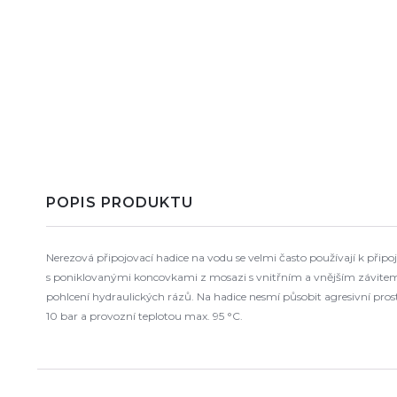
POPIS PRODUKTU
Nerezová připojovací hadice na vodu se velmi často používají k připo
s poniklovanými koncovkami z mosazi s vnitřním a vnějším závitem
pohlcení hydraulických rázů. Na hadice nesmí působit agresivní pro
10 bar a provozní teplotou max. 95 °C.