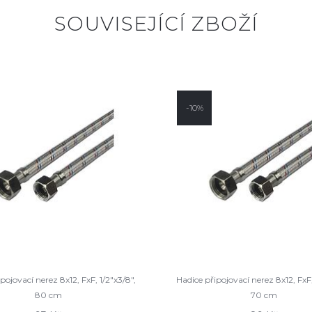
SOUVISEJÍCÍ ZBOŽÍ
-10%
pojovací nerez 8x12, FxF, 1/2"x3/8",
Hadice připojovací nerez 8x12, FxF,
80 cm
70 cm