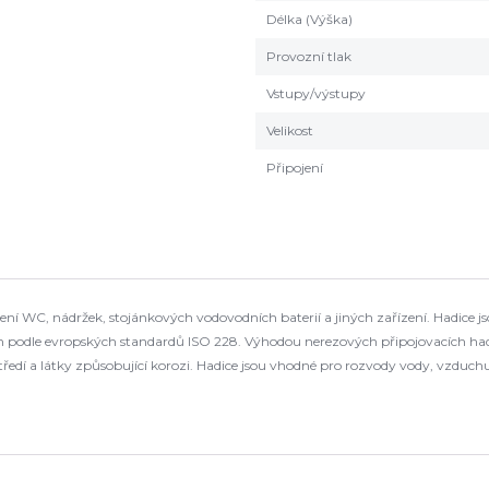
Délka (Výška)
Provozní tlak
Vstupy/výstupy
Velikost
Připojení
jení WC, nádržek, stojánkových vodovodních baterií a jiných zařízení. Hadice 
 podle evropských standardů ISO 228. Výhodou nerezových připojovacích had
středí a látky způsobující korozi. Hadice jsou vhodné pro rozvody vody, vzdu