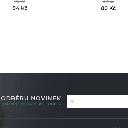
93 Kč
89 Kč
84 Kč
80 Kč
DETAIL
DETAI
m
skladem
K ODBĚRU NOVINEK
nabízíme přes 200 druhů radiátorů