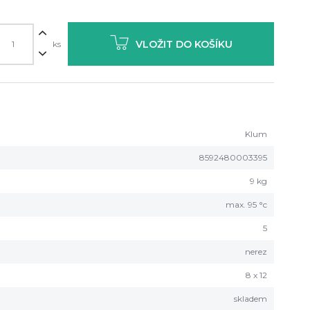
VLOŽIT DO KOŠÍKU
ks
Klum
8592480003395
9 kg
max. 95 °c
5
nerez
8 x 12
skladem