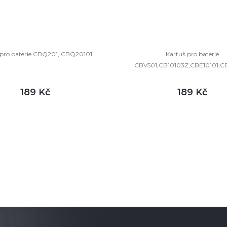
 pro baterie CBQ201, CBQ20101
Kartuš pro baterie
CBV501,CB10103Z,CBE10101,C
189 Kč
189 Kč
DETAIL
DETAI
m
skladem