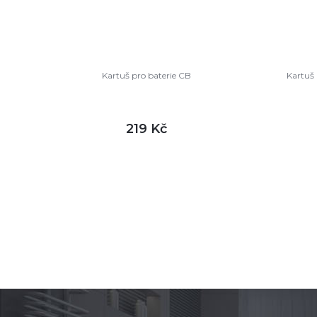
Kartuš pro baterie CB
Kartuš
219 Kč
DETAIL
skladem
sklade