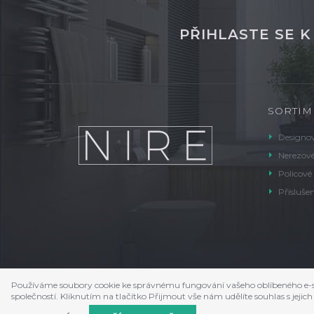
PŘIHLASTE SE 
SORTIM
Designov
Nerezové
Policové
Příslušen
Používáme soubory cookie ke správnému fungování vašeho oblíbeného e-s
společností. Kliknutím na tlačítko Přijmout vše nám udělíte souhlas s je