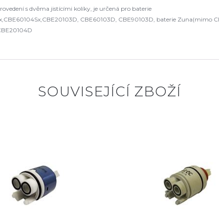
edení s dvěma jistícími kolíky, je určená pro baterie
E60104Sx,CBE20103D, CBE60103D, CBE90103D, baterie Zuna(mimo CB1010
 CBE20104D
SOUVISEJÍCÍ ZBOŽÍ