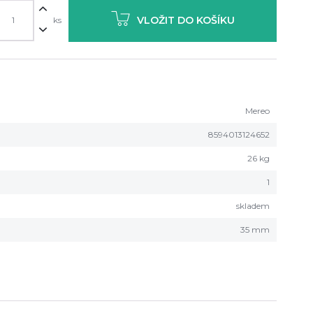
VLOŽIT DO KOŠÍKU
ks
Mereo
8594013124652
26 kg
1
skladem
35 mm