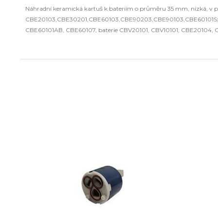
Náhradní keramická kartuš k bateriím o průměru 35 mm, nízká, v prov
CBE20103,CBE30201,CBE60103,CBE90203,CBE90103,CBE60101Sx,CB
CBE60101AB, CBE60107, baterie CBV20101, CBV10101, CBE20104,