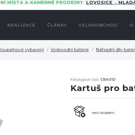
JNÍ MÍSTA A KAMENNÉ PRODEJNY
LOVOSICE
,
MLADÁ
REALIZACE
ČLÁNKY
VELKOOBCHOD
O
Koupelnové vybavení
Vodovodní baterie
Náhradní díly bateri
Katalogové číslo:
CB401D
Kartuš pro ba
není skladem