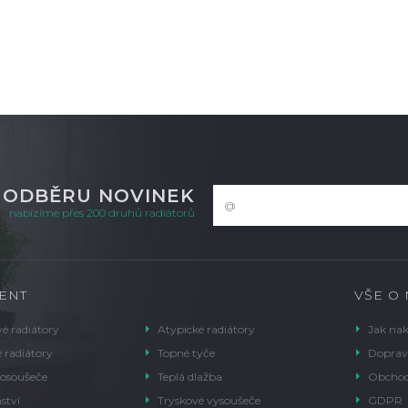
K ODBĚRU NOVINEK
nabízíme přes 200 druhů radiátorů
ENT
VŠE O
é radiátory
Atypické radiátory
Jak na
 radiátory
Topné tyče
Doprav
 osoušeče
Teplá dlažba
Obchod
ství
Tryskové vysoušeče
GDPR