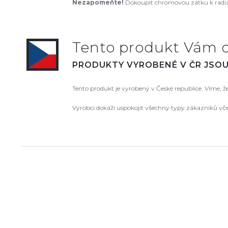
Nezapomeňte!
Dokoupit chromovou zátku k radiát
Tento produkt Vám 
PRODUKTY VYROBENÉ V ČR JSOU 
Tento produkt je vyrobený v České republice. Víme, 
Výrobci dokáží uspokojit všechny typy zákazníků vč