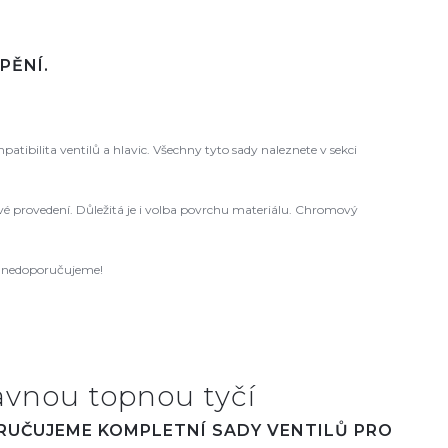
PĚNÍ.
ibilita ventilů a hlavic. Všechny tyto sady naleznete v sekci
 levé provedení. Důležitá je i volba povrchu materiálu. Chromový
ců nedoporučujeme!
avnou topnou tyčí
ORUČUJEME KOMPLETNÍ SADY VENTILŮ PRO