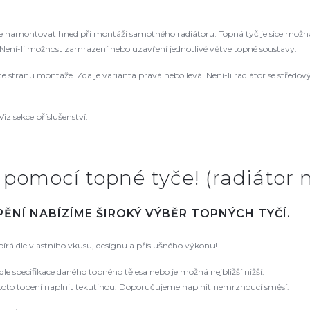
namontovat hned při montáži samotného radiátoru. Topná tyč je sice možná
ení-li možnost zamrazení nebo uzavření jednotlivé větve topné soustavy.
řte stranu montáže. Zda je varianta pravá nebo levá. Není-li radiátor se střed
Viz sekce příslušenství.
- pomocí topné tyče! (radiátor
ĚNÍ NABÍZÍME ŠIROKÝ VÝBĚR TOPNÝCH TYČÍ.
írá dle vlastního vkusu, designu a příslušného výkonu!
e specifikace daného topného tělesa nebo je možná nejbližší nižší.
 toto topení naplnit tekutinou. Doporučujeme naplnit nemrznoucí směsí.