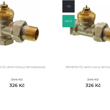
-5%
AKCE
1/2 ventil rohový termostatický
SIEMENS 1/2 ventil rovný termo
344 Kč
344 Kč
326 Kč
326 Kč
DETAIL
DETAI
m
skladem