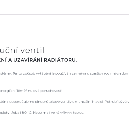
uční ventil
NÍ A UZAVÍRÁNÍ RADIÁTORU.
 systémy. Tento způsob vytápění je používán zejména u starších rodinných dom
 energiích! Téměř nulová poruchovost!
ém, doporučujeme plnoprůtokové ventily s manuální hlavicí. Potrubí bývá v
ploty třeba i 80´C. Nebo mají velké výkyvy teplot.