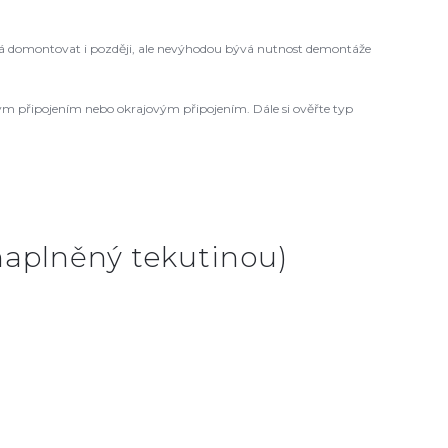
 domontovat i později, ale nevýhodou bývá nutnost demontáže
ovým připojením nebo okrajovým připojením. Dále si ověřte typ
 naplněný tekutinou)