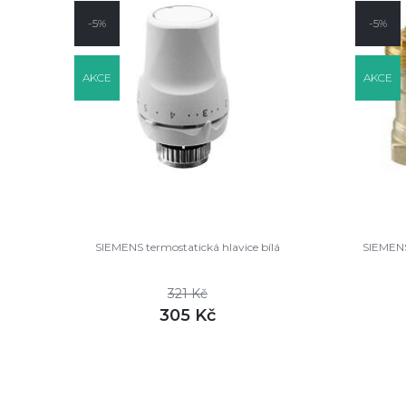
-5%
-5%
AKCE
AKCE
SIEMENS termostatická hlavice bílá
SIEMENS 
321 Kč
305 Kč
DETAIL
skladem
sklade