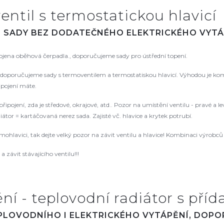
entil s termostatickou hlavicí
. SADY BEZ DODATEČNÉHO ELEKTRICKÉHO VYTÁ
pojena oběhová čerpadla., doporučujeme sady pro ústřední topení.
oporučujeme sady s termoventilem a termostatiskou hlavicí. Výhodou je kompat
řipojení máte.
řipojení, zda je středové, okrajové, atd.. Pozor na umístění ventilu - pravé a
tor = kartáčovaná nerez sada. Zajisté vč. hlavice a krytek potrubí.
rmohlavici, tak dejte velký pozor na závit ventilu a hlavice! Kombinaci výrob
 závit stávajícího ventilu!!!
í - teplovodní radiátor s příd
EPLOVODNÍHO I ELEKTRICKÉHO VYTÁPĚNÍ, DOP