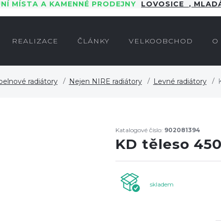
JNÍ MÍSTA A KAMENNÉ PRODEJNY
LOVOSICE
,
MLADÁ
REALIZACE
ČLÁNKY
VELKOOBCHOD
O
elnové radiátory
Nejen NIRE radiátory
Levné radiátory
Katalogové číslo:
902081394
KD těleso 45
skladem