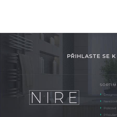
PŘIHLASTE SE 
SORTIM
Designov
Nerezové
Policové
Příslušen