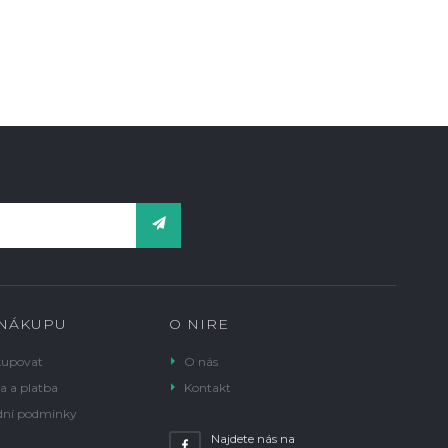
 NÁKUPU
O NIRE
kupovat
O nás
a a platba
Kontakt
ní podmínky
Najdete nás na