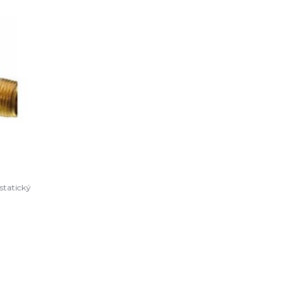
statický
L