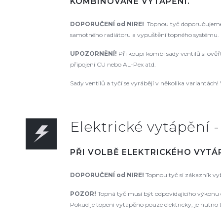
KOMBINOVANÉ VYTÁPĚNÍ.
DOPORUČENÍ od NIRE!
Topnou tyč doporučujeme 
samotného radiátoru a vypuštění topného systému. N
UPOZORNĚNÍ!
Při koupi kombi sady ventilů si ově
připojení CU nebo AL-Pex atd.
Sady ventilů a tyčí se vyrábějí v několika variantách! 
Elektrické vytápění 
PŘI VOLBĚ ELEKTRICKÉHO VYTÁP
DOPORUČENÍ od NIRE!
Topnou tyč si zákazník vyb
POZOR!
Topná tyč musí být odpovídajícího výkonu dl
Pokud je topení vytápěno pouze elektricky, je nutno