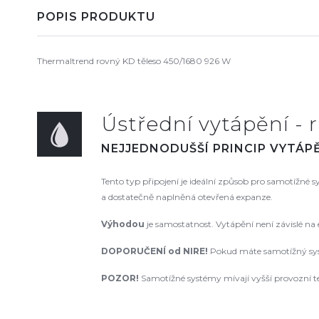
POPIS PRODUKTU
Thermaltrend rovný KD těleso 450/1680 926 W
Ústřední vytápění - r
NEJJEDNODUŠŠÍ PRINCIP VYTÁPĚ
Tento typ připojení je ideální způsob pro samotížné
a dostatečně naplněná otevřená expanze.
Výhodou
je samostatnost. Vytápění není závislé na
DOPORUČENÍ od NIRE
!
Pokud máte samotížný syst
POZOR!
Samotížné systémy mívají vyšší provozní te