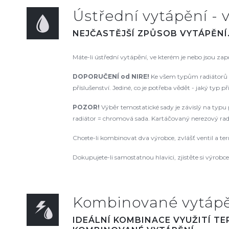
Ústřední vytápění - v
NEJČASTĚJŠÍ ZPŮSOB VYTÁPĚNÍ
Máte-li ústřední vytápění, ve kterém je nebo jsou za
DOPORUČENÍ od NIRE!
Ke všem typům radiátorů d
příslušenství. Jediné, co je potřeba vědět - jaký typ p
POZOR!
Výběr temostatické sady je závislý na typu p
radiátor = chromová sada. Kartáčovaný nerezový radiá
Chcete-li kombinovat dva výrobce, zvlášť ventil a te
Dokupujete-li samostatnou hlavici, zjistěte si výrobce a
Kombinované vytápěn
IDEÁLNÍ KOMBINACE VYUŽITÍ T