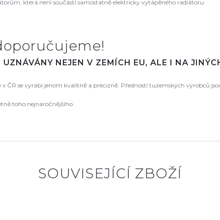
orům, která není součástí samostatně elektricky vytápěného radiátoru.
doporučujeme!
UZNÁVÁNY NEJEN V ZEMÍCH EU, ALE I NA JINÝ
že v ČR se vyrábí jenom kvalitně a precizně. Předností tuzemských výrobců js
etně toho nejnáročnějšího.
SOUVISEJÍCÍ ZBOŽÍ