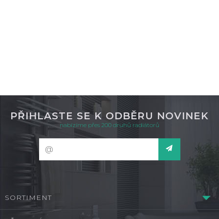
DETAIL
skladem
PŘIHLASTE SE K ODBĚRU NOVINEK
nabízíme přes 200 druhů radiátorů
SORTIMENT