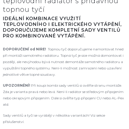
teplovodní radiátor s přídavnou
topnou tyčí
IDEÁLNÍ KOMBINACE VYUŽITÍ
TEPLOVODNÍHO I ELEKTRICKÉHO VYTÁPĚNÍ,
DOPORUČUJEME KOMPLETNÍ SADY VENTILŮ
PRO KOMBINOVANÉ VYTÁPĚNÍ.
DOPORUČENÍ od NIRE!
Topnou tyč doporučujeme namontovat hned
při montáži samotného radiátoru. Topná tyč je sice možná domontovat i
později, ale nevýhodou bývá nutnost demontáže samotného radiátoru a
vypuštění topného systému. Není-li možnost zamrazení nebo uzavření
jednotlivé větve topné soustavy.
UPOZORNĚNÍ!
Při koupi kombi sady ventilů si ověřte stranu montáže.
Zda je varianta pravá nebo levá. Není-li radiátor se středovým připojením
nebo okrajovým připojením. Dále si ověřte typ připojení CU nebo AL-Pex
atd.
Sady ventilů a tyčí se vyrábějí v několika variantách! Viz sekce
příslušenství.