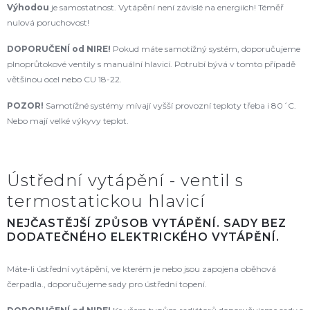
Výhodou
je samostatnost. Vytápění není závislé na energiích! Téměř
nulová poruchovost!
DOPORUČENÍ od NIRE
!
Pokud máte samotížný systém, doporučujeme
plnoprůtokové ventily s manuální hlavicí. Potrubí bývá v tomto případě
většinou ocel nebo CU 18-22.
POZOR!
Samotížné systémy mívají vyšší provozní teploty třeba i 80´C.
Nebo mají velké výkyvy teplot.
Ústřední vytápění - ventil s
termostatickou hlavicí
NEJČASTĚJŠÍ ZPŮSOB VYTÁPĚNÍ. SADY BEZ
DODATEČNÉHO ELEKTRICKÉHO VYTÁPĚNÍ.
Máte-li ústřední vytápění, ve kterém je nebo jsou zapojena oběhová
čerpadla., doporučujeme sady pro ústřední topení.