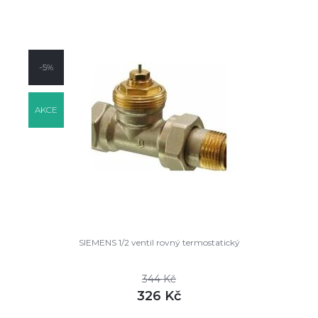
DETAIL
skladem
-5%
AKCE
SIEMENS 1/2 ventil rovný termostatický
344 Kč
326 Kč