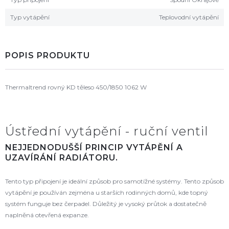
Typ vytápění
Teplovodní vytápění
POPIS PRODUKTU
Thermaltrend rovný KD těleso 450/1850 1062 W
Ústřední vytápění - ruční ventil
NEJJEDNODUŠŠÍ PRINCIP VYTÁPĚNÍ A
UZAVÍRÁNÍ RADIÁTORU.
Tento typ připojení je ideální způsob pro samotížné systémy. Tento způsob
vytápění je používán zejména u starších rodinných domů, kde topný
systém funguje bez čerpadel. Důležitý je vysoký průtok a dostatečně
naplněná otevřená expanze.