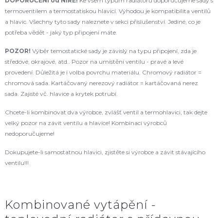
DOPORUČENÍ od NIRE!
Ke všem typům radiátorů doporučujeme sady s
termoventilem a termostatiskou hlavicí. Výhodou je kompatibilita ventilů
a hlavic. Všechny tyto sady naleznete v sekci příslušenství. Jediné, co je
potřeba vědět - jaký typ připojení máte.
POZOR!
Výběr temostatické sady je závislý na typu připojení, zda je
středové, okrajové, atd.. Pozor na umístění ventilu - pravé a levé
provedení. Důležitá je i volba povrchu materiálu. Chromový radiátor =
chromová sada. Kartáčovaný nerezový radiátor = kartáčovaná nerez
sada. Zajisté vč. hlavice a krytek potrubí.
Chcete-li kombinovat dva výrobce, zvlášť ventil a termohlavici, tak dejte
velký pozor na závit ventilu a hlavice! Kombinaci výrobců
nedoporučujeme!
Dokupujete-li samostatnou hlavici, zjistěte si výrobce a závit stávajícího
ventilu!!!
Kombinované vytápění -