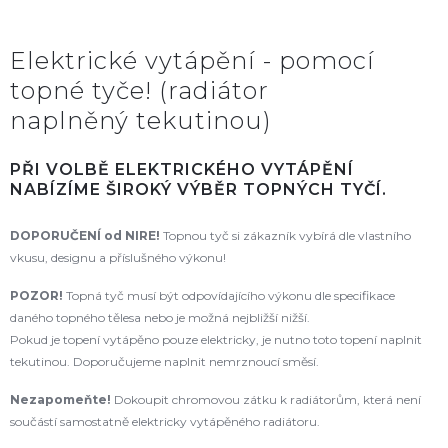
Elektrické vytápění - pomocí
topné tyče! (radiátor
naplněný tekutinou)
PŘI VOLBĚ ELEKTRICKÉHO VYTÁPĚNÍ
NABÍZÍME ŠIROKÝ VÝBĚR TOPNÝCH TYČÍ.
DOPORUČENÍ od NIRE!
Topnou tyč si zákazník vybírá dle vlastního
vkusu, designu a příslušného výkonu!
POZOR!
Topná tyč musí být odpovídajícího výkonu dle specifikace
daného topného tělesa nebo je možná nejbližší nižší.
Pokud je topení vytápěno pouze elektricky, je nutno toto topení naplnit
tekutinou. Doporučujeme naplnit nemrznoucí směsí.
Nezapomeňte!
Dokoupit chromovou zátku k radiátorům, která není
součástí samostatně elektricky vytápěného radiátoru.