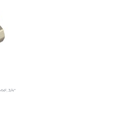
MxF, 3/4"
L