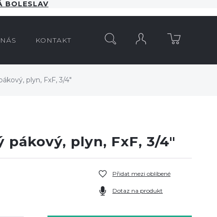
 BOLESLAV
HLEDAT
 NÁS
KONTAKT
ákový, plyn, FxF, 3/4"
 pákový, plyn, FxF, 3/4"
Přidat mezi oblíbené
Dotaz na produkt