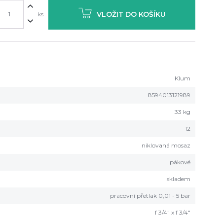
VLOŽIT DO KOŠÍKU
ks
Klum
8594013121989
33 kg
12
niklovaná mosaz
pákové
skladem
pracovní přetlak 0,01 - 5 bar
f 3/4" x f 3/4"