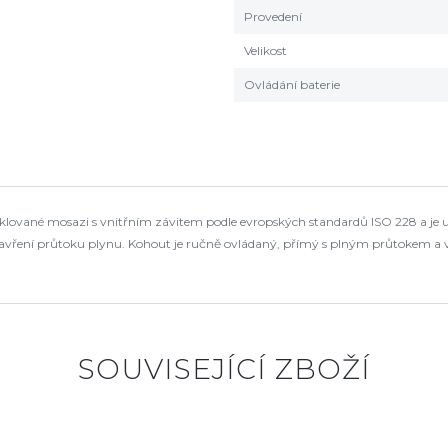
Provedení
Velikost
Ovládání baterie
niklované mosazi s vnitřním závitem podle evropských standardů ISO 228 a je
vření průtoku plynu. Kohout je ručně ovládaný, přímý s plným průtokem a vh
SOUVISEJÍCÍ ZBOŽÍ