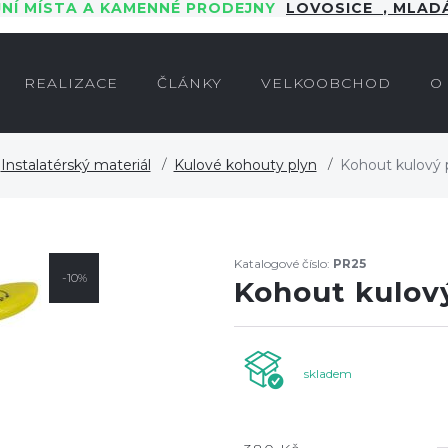
JNÍ MÍSTA A KAMENNÉ PRODEJNY
LOVOSICE
,
MLADÁ
REALIZACE
ČLÁNKY
VELKOOBCHOD
O
Instalatérský materiál
Kulové kohouty plyn
Kohout kulový p
Katalogové číslo:
PR25
-10%
Kohout kulový
skladem