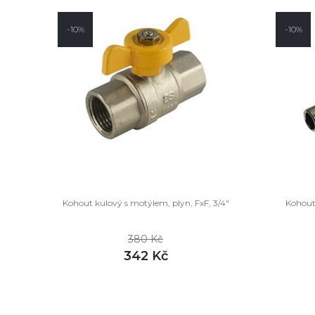
-10%
-10%
Kohout kulový s motýlem, plyn, FxF, 3/4"
Kohout 
380 Kč
342 Kč
DETAIL
skladem
sklade