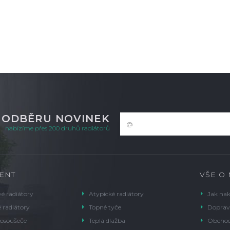
K ODBĚRU NOVINEK
nabízíme přes 200 druhů radiátorů
ENT
VŠE O
é radiátory
Atypické radiátory
Jak na
 radiátory
Topné tyče
Doprav
 osoušeče
Teplá dlažba
Obchod