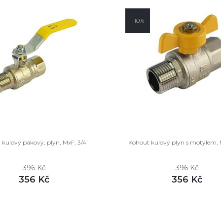
-10%
kulový pákový, plyn, MxF, 3/4"
Kohout kulový plyn s motýlem, 
396 Kč
396 Kč
356 Kč
356 Kč
DETAIL
DETAI
m
skladem