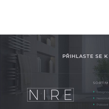
PŘIHLASTE SE 
SORTIM
Designov
Nerezové
Policové