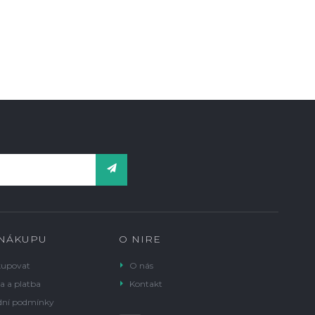
 NÁKUPU
O NIRE
kupovat
O nás
a a platba
Kontakt
ní podmínky