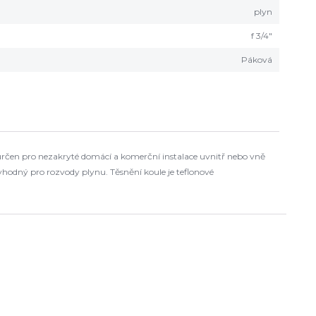
plyn
f 3/4"
Páková
 určen pro nezakryté domácí a komerční instalace uvnitř nebo vně
odný pro rozvody plynu. Těsnění koule je teflonové