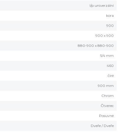
l/p univerzální
kora
900
900 x 900
880-900 x 880-900
5/4 mm
460
čiré
900 mm
Chrom
Čtverec
Posuvné
Dveře / Dveře