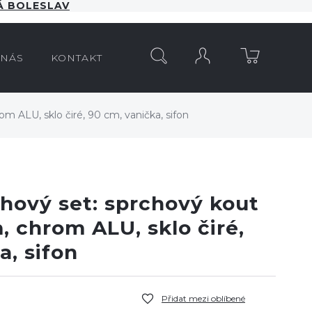
 BOLESLAV
HLEDAT
 NÁS
KONTAKT
m ALU, sklo čiré, 90 cm, vanička, sifon
chový set: sprchový kout
 chrom ALU, sklo čiré,
a, sifon
Přidat mezi oblíbené