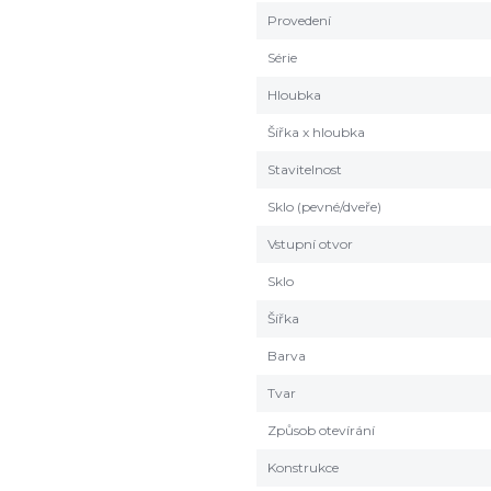
Provedení
Série
Hloubka
Šířka x hloubka
Stavitelnost
Sklo (pevné/dveře)
Vstupní otvor
Sklo
Šířka
Barva
Tvar
Způsob otevírání
Konstrukce