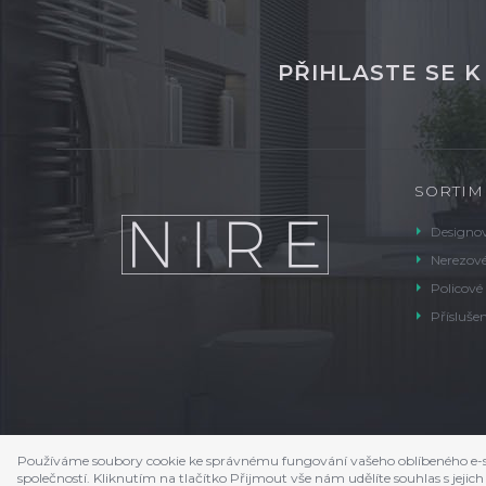
PŘIHLASTE SE 
SORTIM
Designov
Nerezové
Policové
Příslušen
Používáme soubory cookie ke správnému fungování vašeho oblíbeného e-s
společností. Kliknutím na tlačítko Přijmout vše nám udělíte souhlas s je