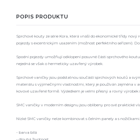
POPIS PRODUKTU
Sprchové kouty ze série Kora, která vnáší do ekonomické třídy nový 
pojezdy s excentrickým usazením (možnost perfektního seřízení). Dor
Spodní pojezdy umožňují odklopení posuvné části sprchového koutu a
nejedná se však o hermeticky uzavřený výrobek.
Sprchové vaničky jsou podstatnou součástí sprchových koutů a svý
materiálu s výjimečnými vlastnostmi, který je používán zejména v
kovové uzavřené formě. Výsledkem je velmi přesný a rovný výrobek 
SMC vaničky v moderním designu jsou oblíbeny pro své praktické vla
Nízké SMC vaničky nelze kombinovat s čelním panely a s nožičkami
- barva bílá
- dlouhá životnost