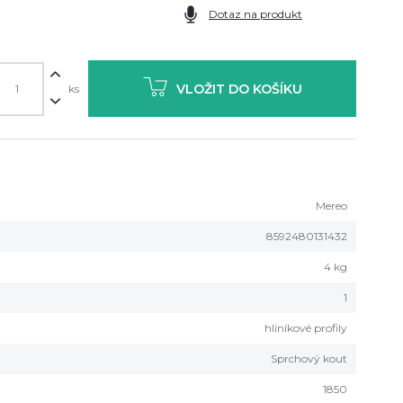
Dotaz na produkt
VLOŽIT DO KOŠÍKU
ks
Mereo
8592480131432
4 kg
1
hliníkové profily
Sprchový kout
1850