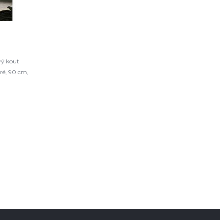
vý kout
ré, 90 cm,
L