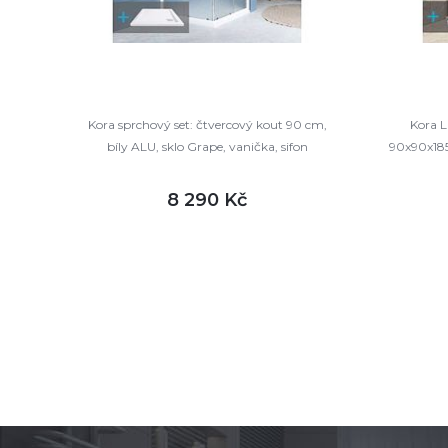
Kora sprchový set: čtvercový kout 90 cm,
Kora L
bíly ALU, sklo Grape, vanička, sifon
90x90x185
8 290 Kč
DETAIL
skladem
sklade