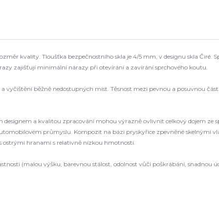
rozměr kvality. Tloušťka bezpečnostního skla je 4/5 mm, v designu skla Čiré. 
azy zajišťují minimální nárazy při otevírání a zavírání sprchového koutu.
 vyčištění běžně nedostupných míst. Těsnost mezi pevnou a posuvnou částí je
m designem a kvalitou zpracování mohou výrazně ovlivnit celkový dojem ze 
 automobilovém průmyslu. Kompozit na bázi pryskyřice zpevněné skelnými vl
s ostrými hranami s relativně nízkou hmotností.
stnosti (malou výšku, barevnou stálost, odolnost vůči poškrábání, snadnou ú
.