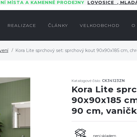
JNÍ MÍSTA A KAMENNÉ PRODEJNY
LOVOSICE
,
MLADÁ
REALIZACE
ČLÁNKY
VELKOOBCHOD
O
vení
Kora Lite sprchový set: sprchový kout 90x90x185 cm, chro
Katalogové číslo:
CK34123ZN
Kora Lite spr
90x90x185 cm,
90 cm, vaničk
není skladem