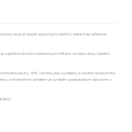
Sprchový kout je osazen posuvnými dveřmi, které mají ložiskové
 zajištěna stíracími silikonovými lištami na obou dvou částech,
sprchového koutu. SMC vaničky jsou vyrobeny z nového revolučního
ákny a minerálním plnidlem je vyráběn vysokotlakým lisováním v
držbu):