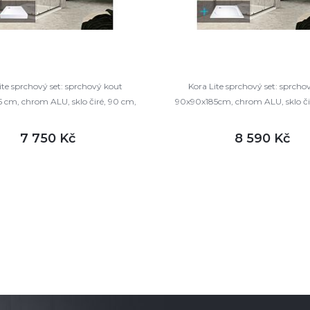
ite sprchový set: sprchový kout
Kora Lite sprchový set: sprcho
 cm, chrom ALU, sklo čiré, 90 cm,
90x90x185cm, chrom ALU, sklo či
vanička, sifon
vanička, sifon
7 750 Kč
8 590 Kč
DETAIL
DETAI
m
skladem