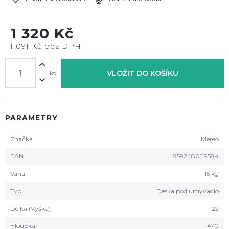
1 320 Kč
1 091 Kč bez DPH
VLOŽIT DO KOŠÍKU
ks
PARAMETRY
Značka
Mereo
EAN
8592480119584
Váha
15 kg
Typ
Deska pod umyvadlo
Délka (Výška)
22
Hloubka
470