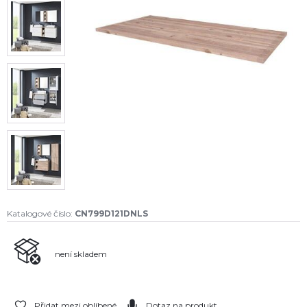
Katalogové číslo:
CN799D121DNLS
není skladem
Přidat mezi oblíbené
Dotaz na produkt