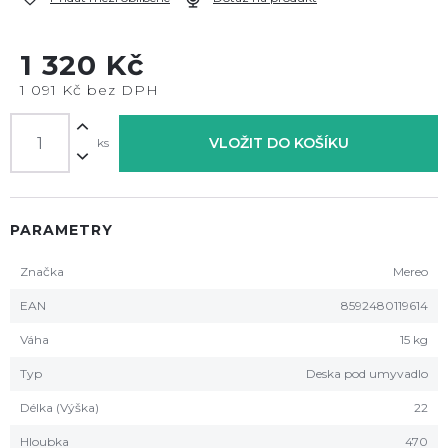
1 320 Kč
1 091 Kč bez DPH
VLOŽIT DO KOŠÍKU
ks
PARAMETRY
Značka
Mereo
EAN
8592480119614
Váha
15 kg
Typ
Deska pod umyvadlo
Délka (Výška)
22
Hloubka
470