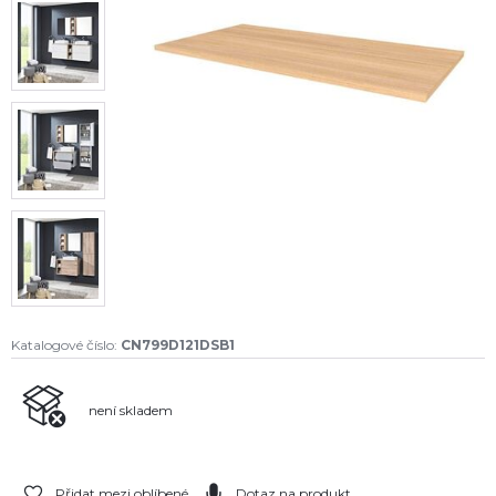
Katalogové číslo:
CN799D121DSB1
není skladem
Přidat mezi oblíbené
Dotaz na produkt